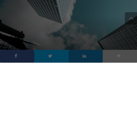
Il ruolo di VMware
nell’offerta R1 Group
DA
FRANCESCO MARINO
|
19 OTT 2022
|
TECH-NEWS
|
VMware e R1 Group sostengono le imprese con
soluzioni all’avanguardia per lo sviluppo del cloud e la