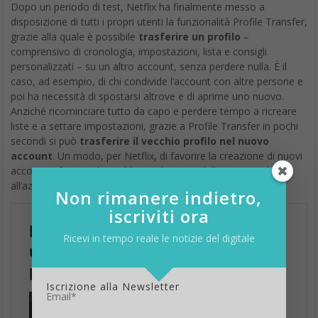
Dopo un periodo di test, Netflix ha finalmente messo a
disposizione di tutti i propri utenti la funzionalità Profile Transfer,
grazie alla quale è possibile
trasferire un profilo
–
comprensivo di cronologia, impostazioni, lista e consigli
personalizzati – su un altro account, senza perdere nulla. È il
caso, ad esempio, di chi condivide l’account con altre persone e
poi ha necessità di spostarsi altrove e di aprirne uno nuovo.
Anziché ricominciare tutto da capo e perdere tempo a ricreare
liste e a settare impostazioni, grazie a Profile Transfer in pochi
secondi si può
trasferire il vecchio profilo nel nuovo
account
. Un modo, per Netflix, di favorire la creazione di nuovi
account, sfavorendo così la condivisione delle password che
all’azienda non piace affatto.
Non rimanere indietro,
iscriviti ora
Ricevi in tempo reale le notizie del digitale
Iscrizione alla Newsletter
Email*