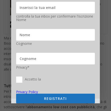
controlla la tua inbox per confermare l'iscrizione
Nome
Ma come trasferire il profilo Netflix ad un altro account?
Bisognerà attendere che l’opzione sia stata attivata sul proprio
Cognome
account, cliccare su
Trasferisci Profilo
(per il profilo che si
intende trasferire) e quindi procedere. Davvero molto facile,
insomma. La funzione Trasferisci Profilo può inoltre essere
disabilitata dal proprio account, in ogni momento, accedendo
Privacy*
alle impostazioni.
Accetto la
Tutte le novità di Netflix
Per Netflix è un momento di grandi novità. Oltre ad aver
Privacy Policy
introdotto la possibilità di trasferire un profilo su un nuovo
REGISTRATI
account, la svolta più eclatante è stata senz’altro la possibilità di
sottoscrivere l’
abbonamento low cost con pubblicità
, che gli