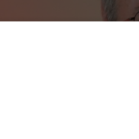
logici più importanti secon
TECH-NEWS
|
chmidt ha passato decenni parlando di come l