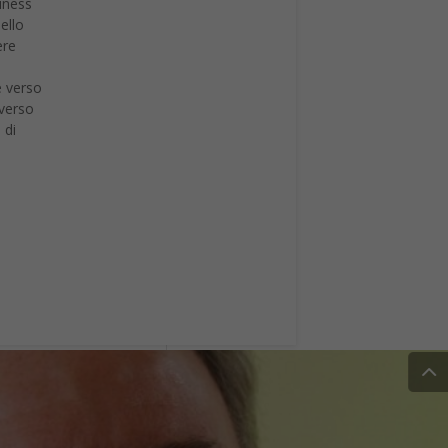
iness
ello
ere
e verso
 verso
 di