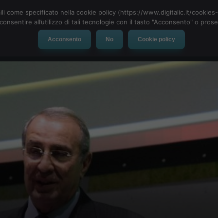
ili come specificato nella cookie policy (https://www.digitalic.it/cookie
cconsentire all’utilizzo di tali tecnologie con il tasto "Acconsento" o pro
Acconsento
No
Cookie policy
evice
Social Network
App
Automotive
Tech-News