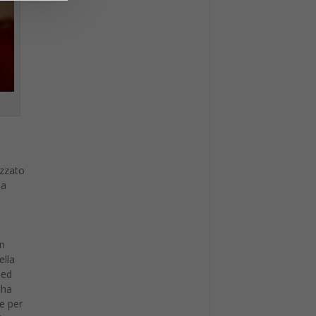
izzato
na
un
ella
 ed
 ha
e per