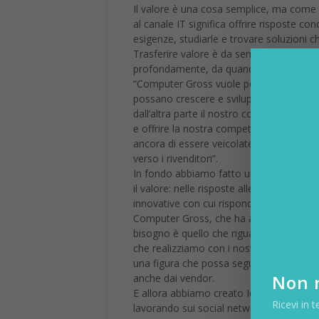
Il valore è una cosa semplice, ma come mo
al canale IT significa offrire risposte con
esigenze, studiarle e trovare soluzioni c
Trasferire valore è da sempre la missi
profondamente, da quando il distributore
“Computer Gross vuole portare nel modo p
possano crescere e sviluppare il proprio
dall’altra parte il nostro compito è quell
e offrire la nostra competenza su quelle
ancora di essere veicolate. Il nostro è se
verso i rivenditori”.
In fondo abbiamo fatto una cosa semplic
il valore: nelle risposte alle esigenze co
innovative con cui rispondere alle esigen
Computer Gross, che ha anche le compete
bisogno è quello che riguarda i servizi fi
che realizziamo con i nostri partner. Poi
una figura che possa seguire in maniera
Non r
anche dai vendor.
E allora abbiamo creato Idea Point che f
Ricevi in t
lavorando sui social network che sempr