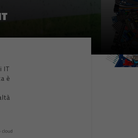
IT
i IT
ta è
o
altà
o cloud