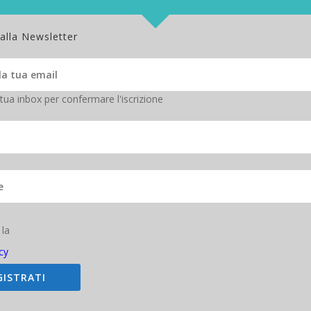
, a loro volta, formare i dealer su uno dei temi più attuali e che di
e. Portare queste competenze sul territorio sfruttando anche i nostri
y, arrivati ora in 11 città”. Conoscere, capire, spiegare e veicolare è
 alla Newsletter
 soluzione e per ogni servizio.
icati che integrano competenze diverse e ora appunto anche quella sui
he allarga ogni giorno i suoi orizzonti. Oggi possiamo offrire compet
 e su tutte le ultime tecnologie, accompagnate da capacità marketing,
 tua inbox per confermare l'iscrizione
ato Gianluca Guasti, Responsabile Marketing di Computer Gross.
 la
cy
GISTRATI