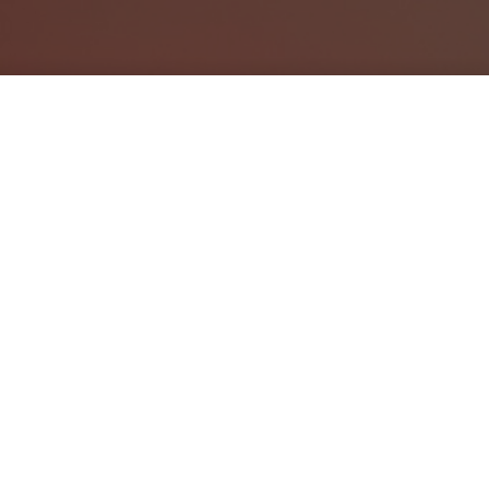
I 6 trend tecno
(Google)
DA
CECILIA CANTADORE
|
4 MAG 2016
|
Il Ceo di Alphabet Eric S