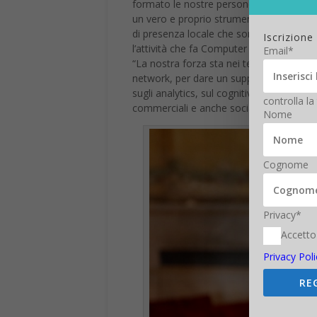
formato le nostre persone perché possano
un vero e proprio strumento professional
di presenza locale che sono i Cash & Carr
Iscrizione
l’attività che fa Computer Gross per ogni
Email*
“La nostra forza sta nei team multicerif
network, per dare un supporto globale c
sugli analytics, sul cognitive computing
controlla la
commerciali e anche social”, ha dichiar
Nome
Cognome
Privacy*
Accetto
Privacy Poli
RE