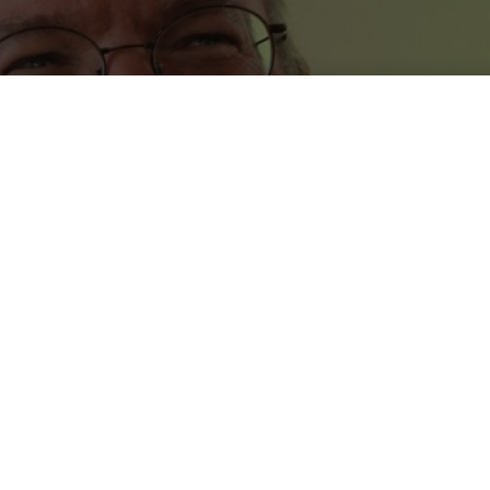
do Eric Schmidt
a