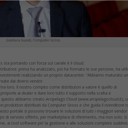
Gianluca Guasti, Computer Gross
 sta portando con forza sul canale è il cloud.
istributore: prima ha analizzato, poi ha formato le sue persone, ha util
i investimenti realizzando un proprio datacenter. “Abbiamo maturato u
reate dai diversi vendor.
 tra loro. Il nostro compito come distributori a valore è quello di
roporle ai dealer e dare loro tutto il supporto nella scelta e
er questo abbiamo creato Arcipelago Cloud (www.arcipelagocloud.it), 
ei produttori distribuiti da Computer Gross e che guida il rivenditore n
uesto portale si possono trovare le soluzioni di tutti i maggiori vendor
ipo di servizio offerto, per marketplace di riferimento, ma non solo. Si
e, ai tool software per la gestione e alle soluzioni complete suddivis