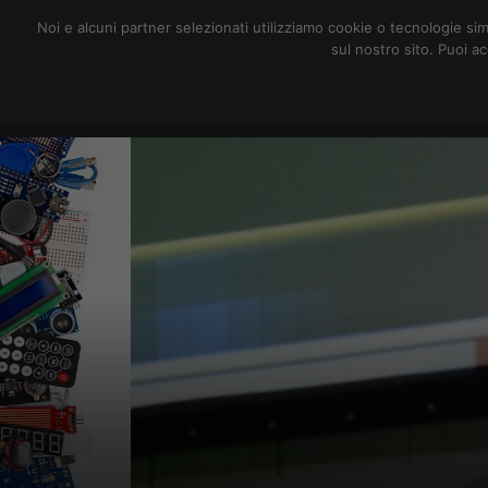
redazione@digitalic.it
Noi e alcuni partner selezionati utilizziamo cookie o tecnologie sim
sul nostro sito. Puoi a
Hardware & Software
D