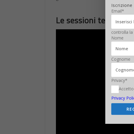
Iscrizione
Email*
Le sessioni tematich
controlla la
Nome
Cognome
Privacy*
Accetto
Privacy Poli
RE