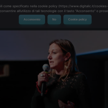
ili come specificato nella cookie policy (https://www.digitalic.it/cookie
cconsentire all’utilizzo di tali tecnologie con il tasto "Acconsento" o pro
Acconsento
No
Cookie policy
evice
Social Network
App
Automotive
Tech-News