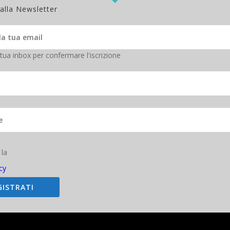
 alla Newsletter
e della Convention Var Group
 tua inbox per confermare l'iscrizione
 la
cy
GISTRATI