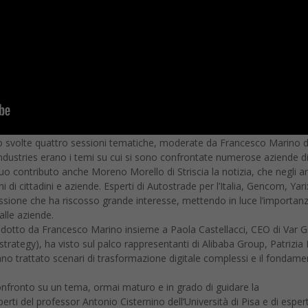
 svolte quattro sessioni tematiche, moderate da Francesco Marino di Di
ndustries erano i temi su cui si sono confrontate numerose aziende di 
l suo contributo anche Moreno Morello di Striscia la notizia, che negl
ni di cittadini e aziende. Esperti di Autostrade per l’Italia, Gencom, Yari
ione che ha riscosso grande interesse, mettendo in luce l’importanza 
 alle aziende.
ondotto da Francesco Marino insieme a Paola Castellacci, CEO di Var Gr
strategy), ha visto sul palco rappresentanti di Alibaba Group, Patrizia
 trattato scenari di trasformazione digitale complessi e il fondamenta
nfronto su un tema, ormai maturo e in grado di guidare la
perti del professor Antonio Cisternino dell’Università di Pisa e di esper