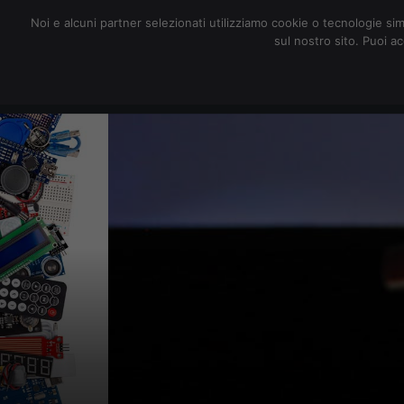
redazione@digitalic.it
Noi e alcuni partner selezionati utilizziamo cookie o tecnologie sim
sul nostro sito. Puoi a
Hardware & Software
D