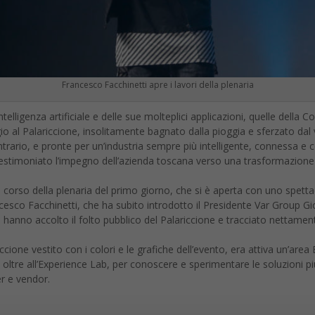
Francesco Facchinetti apre i lavori della plenaria
intelligenza artificiale e delle sue molteplici applicazioni, quelle del
gio al Palariccione, insolitamente bagnato dalla pioggia e sferzato da
ntrario, e pronte per un’industria sempre più intelligente, connessa e c
timoniato l’impegno dell’azienda toscana verso una trasformazione dig
corso della plenaria del primo giorno, che si è aperta con uno spettaco
sco Facchinetti, che ha subito introdotto il Presidente Var Group Gi
hanno accolto il folto pubblico del Palariccione e tracciato nettament
ccione vestito con i colori e le grafiche dell’evento, era attiva un’area
oltre all’Experience Lab, per conoscere e sperimentare le soluzioni più
er e vendor.