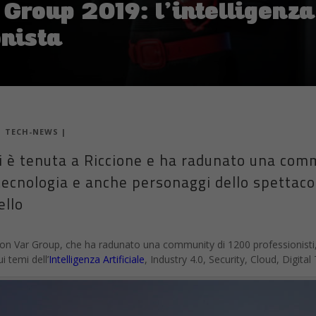
Group 2019: l’intelligenza 
onista
|
TECH-NEWS
|
i è tenuta a Riccione e ha radunato una com
i tecnologia e anche personaggi dello spetta
ello
ion Var Group, che ha radunato una community di 1200 professionisti,
 temi dell’
Intelligenza Artificiale
, Industry 4.0, Security, Cloud, Digita