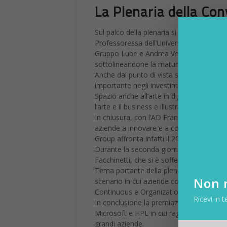
La Plenaria della Co
Sul palco della plenaria si sono susseguiti
Professoressa dell’Università di Modena
Gruppo Lube e Andrea Veroni, Chief Inform
sottolineandone la maturità anche in ter
Anche dal punto di vista schiettamente c
importante negli investimenti delle azien
Spazio anche all’arte in digitale, con il
l’arte e il business e illustrato sul pal
In chiusura, con l’AD Francesca Moriani,
aziende a innovare e a compiere la trasf
Group affronta infatti il 2019 sulla scort
Durante la seconda giornata, la plenaria 
Facchinetti, che si è soffermato sulla ne
Tema portante della plenaria, sul quale 
Non r
scenario in cui aziende come Var Group s
Continuous e Organization Learning) per so
Ricevi in t
In conclusione la premiazione dei ragaz
Microsoft e HPE in cui ragazzi dalle univers
grandi aziende.