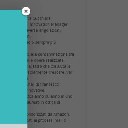
 Riduttori SpA, Rita Cucchiara,
 Mirko Giardetti, Innovation Manager
Artificiale da diverse angolazioni,
nei prossimi anni.
volgeranno un ruolo sempre più
Firenze), dedicato alla contaminazione tra
entato alcune delle opere realizzate.
p, a riprova del fatto che chi aiuta le
oprio lavoro può solamente crescere. Var
’anno precedente.
icende professionali di Francesco
ti in startup innovative.
ne in netta crescita anno su anno in uno
tivi per neolaureati in ottica di
ria.
Due hackathon sponsorizzati da Amazon,
tificiale applicati ai processi reali di