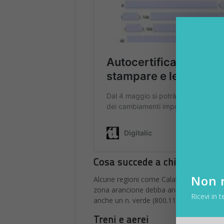
Cosa succede a chi esce dall
Non r
Alcune regioni come Calabria, Puglia, Ba
zona arancione debba andare in quaranten
Ricevi in t
anche un n. verde (800.118.800) per com
Treni e aerei