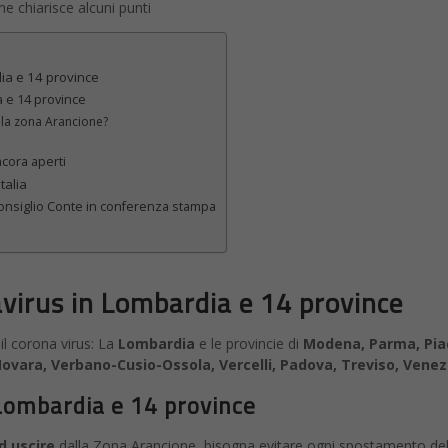
e chiarisce alcuni punti
ia e 14 province
a e 14 province
lla zona Arancione?
ncora aperti
talia
consiglio Conte in conferenza stampa
irus in Lombardia e 14 province
il corona virus: La
Lombardia
e le provincie di
Modena, Parma, Piace
Novara, Verbano-Cusio-Ossola, Vercelli, Padova, Treviso, Venez
Lombardia e 14 province
d uscire
dalla Zona Arancione, bisogna evitare ogni spostamento delle