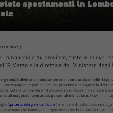
vieto spostamenti in Lomba
gole
TECH-NEWS
|
 Lombardia e 14 province, tutte le nuove res
ll’8 Marzo e la direttiva del Ministero degli 
 rigorosi
, il
divieto di spostamento in Lombardia e nelle 14
provi
’8 Marzo impone regole severe, per prevenire il contagio e la diffusio
cioni
: tutta la Lombardia e 14 province sono chiuse, non si esce e non
er reali esigenze lavorative, personali o di salute.
Questi i dettag
glio (
qui testo integrale del Dcpm
) è arrivato di notte dopo una fuga 
ano con persone che hanno preso ogni mezzo per la lasciare la region