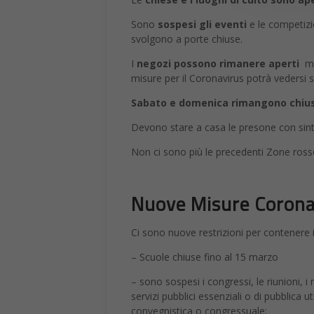
Sono
sospesi gli eventi
e le competizio
svolgono a porte chiuse.
I
negozi possono rimanere aperti
ma 
misure per il Coronavirus potrà vedersi s
Sabato e domenica rimangono chiuse
Devono stare a casa le presone con sinto
Non ci sono più le precedenti Zone ros
Nuove Misure Coronavi
Ci sono nuove restrizioni per contenere 
– Scuole chiuse fino al 15 marzo
– sono sospesi i congressi, le riunioni, i
servizi pubblici essenziali o di pubblica ut
convegnistica o congressuale;