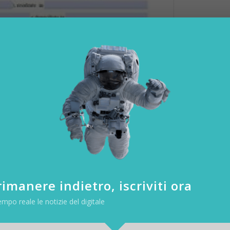
a zona Arancione?
imanere indietro, iscriviti ora
silicata , Campania, Lazio e Toscana, hanno deciso che chi arriva dal
a obbligatoria con sorveglianza anche attiva e obbligo di comunicazion
empo reale le notizie del digitale
unicare se si sta arrivando nella Regione provenendo dalla Lombardia 