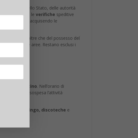
lle ferrovie dello Stato, delle autorità
ine di consentire le
verifiche
speditive
i sui viaggiatori acquisendo le
i al controllo, oltre che del possesso del
vo nelle predette aree. Restano esclusi i
alle 6 del mattino
. Nell’orario di
olazioni verrà sospesa l’attività
messe e sale bingo, discoteche
e