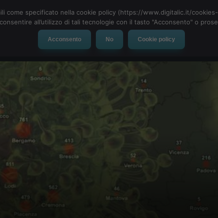
ili come specificato nella cookie policy (https://www.digitalic.it/cookie
cconsentire all’utilizzo di tali tecnologie con il tasto "Acconsento" o pro
Acconsento
No
Cookie policy
evice
Social Network
App
Automotive
Tech-News