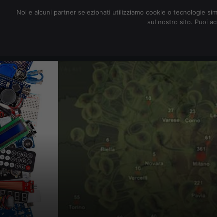
redazione@digitalic.it
Noi e alcuni partner selezionati utilizziamo cookie o tecnologie sim
sul nostro sito. Puoi a
Hardware & Software
D