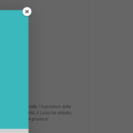
la Lombardia e dalle 14 province della
e alle autorità. Il Lazio ha istituito
e dalle altre 14 province