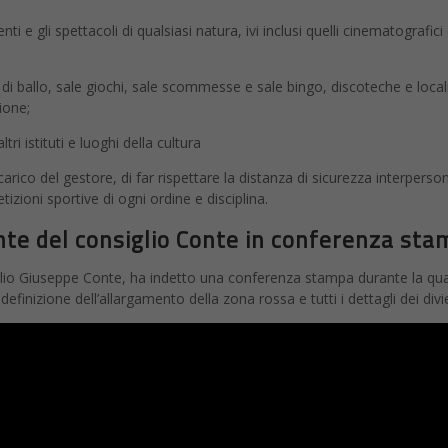
i e gli spettacoli di qualsiasi natura, ivi inclusi quelli cinematografici e
 di ballo, sale giochi, sale scommesse e sale bingo, discoteche e locali
ione;
ri istituti e luoghi della cultura
arico del gestore, di far rispettare la distanza di sicurezza interperso
tizioni sportive di ogni ordine e disciplina.
ente del consiglio Conte in conferenza st
lio Giuseppe Conte, ha indetto una conferenza stampa durante la quale 
efinizione dell’allargamento della zona rossa e tutti i dettagli dei divie