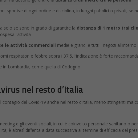
ni sportive di ogni ordine e disciplina, in luoghi pubblici o privati, se n
solo se sono in grado di garantire la
distanza di 1 metro trai clie
ospesa l’attività
 le attività commerciali
medie e grandi e tutti i negozi all’interno
mi respiratori e febbre sopra i 37,5, l’indicazione è forte raccomand
se in Lombardia, come quella di Codogno
rus nel resto d’Italia
il contagio del Covid-19 anche nel resto d’Italia, meno stringenti ma
 meeting e gli eventi sociali, in cui è coinvolto personale sanitario o p
ilità; è altresì differita a data successiva al termine di efficacia del pr