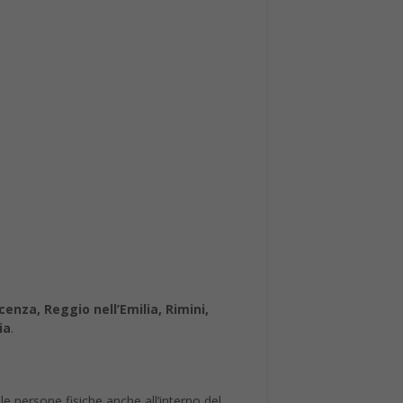
nza, Reggio nell’Emilia, Rimini,
ia
.
 persone fisiche anche all’interno del