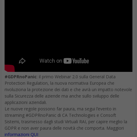
#GDPRnoPanic
: il primo Webinar 2.0 sulla General Data
Protection Regulation, la nuova normativa Europea che
rivoluziona la protezione dei dati e che avrà un impatto notevole
sulla Sicurezza delle aziende ma anche sullo sviluppo delle
applicazioni aziendali.
Le nuove regole possono far paura, ma segui l’evento in
streaming #GDPRnoPanic di CA Technologies e Consoft
Sistemi, trasmesso dagli studi Virtuali RAI, per capire meglio la
GDPR e non aver paura delle novità che comporta. Maggiori
informazioni QUI