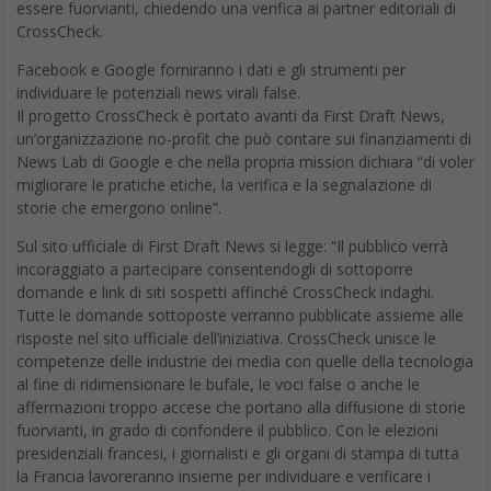
essere fuorvianti, chiedendo una verifica ai partner editoriali di
CrossCheck.
Facebook e Google forniranno i dati e gli strumenti per
individuare le potenziali news virali false.
Il progetto CrossCheck è portato avanti da First Draft News,
un’organizzazione no-profit che può contare sui finanziamenti di
News Lab di Google e che nella propria mission dichiara “di voler
migliorare le pratiche etiche, la verifica e la segnalazione di
storie che emergono online”.
Sul sito ufficiale di First Draft News si legge: “Il pubblico verrà
incoraggiato a partecipare consentendogli di sottoporre
domande e link di siti sospetti affinché CrossCheck indaghi.
Tutte le domande sottoposte verranno pubblicate assieme alle
risposte nel sito ufficiale dell’iniziativa. CrossCheck unisce le
competenze delle industrie dei media con quelle della tecnologia
al fine di ridimensionare le bufale, le voci false o anche le
affermazioni troppo accese che portano alla diffusione di storie
fuorvianti, in grado di confondere il pubblico. Con le elezioni
presidenziali francesi, i giornalisti e gli organi di stampa di tutta
la Francia lavoreranno insieme per individuare e verificare i