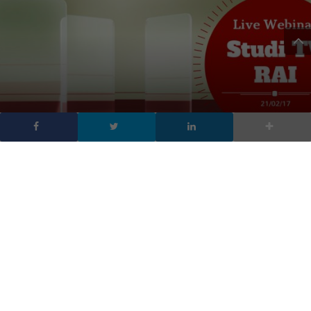
#GDPRnoPanic: guarda il
video del Webinar 2.0
DA
FRANCESCO MARINO
|
7 FEB 2017
|
CYBER SECURITY
,
TECH-
NEWS
|