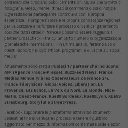
contenuti che circolano pubblicamente online, sia che si tratti di
fotografie, video, meme, thread di commenti o siti di notizie.
Ogni redazione partecipante contribuirà con la propria
esperienza, le proprie risorse e le proprie conoscenze regionali
per velocizzare e rafforzare il processo di verifica, garantendo
così che tutti i cittadini francesi possano essere raggiunti. I
partner CrossCheck – tra cui un certo numero di organizzazioni
giornalistiche internazionali – in ultima analisi, faranno uso di
questi rapporti nei loro articoli, programmi e di uscite sui social
media”.
Attualmente sono stati
arruolati 17 partner che includono:
AFP (Agence France-Presse), BuzzFeed News, France
Médias Monde (via les Observateurs de France 24),
France Télévisions, Global Voices, Libération, La
Provence, Les Echos, La Voix du Nord, Le Monde, Nice-
Matin, Ouest-France, Rue89 Bordeaux, Rue89Lyon, Rue89
Strasbourg, Storyful e StreetPress.
Facebook supporterà la piattaforma attraverso strumenti
dedicati al fine di verificare i processi e tenere il pubblico
aggiornato per mezzo di informazioni confermate sulle elezioni