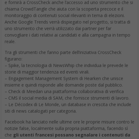
e fornirà a CrossCheck anche l’accesso ad uno strumento che si
chiama CrowdTangle che aiuta con la scoperta precoce e il
monitoraggio di contenuti social rilevanti in tema di elezioni.
Anche Google Trends verrà dispiegato nel progetto, si tratta di
uno strumento che verrà utilizzato dai partner per far
convogliare i dati relativi ai candidati e alla campagna in tempo
reale.
Tra gli strumenti che fanno parte dell’iniziativa CrossCheck
figurano:
– Spike, la tecnologia di NewsWhip che individua le prevede le
storie di maggior tendenza ed eventi virali.
– Engagement Management System di Hearken che unisce
insieme e quindi risponde alle domande poste dal pubblico.
– Check di Meedan una piattaforma collaborativa di verifica
– CMS il social media di SAM, che fornisce strumenti di lavoro.
– Le Décodex di Le Monde, un database in crescita che include
siti di news catalogati per categoria.
Facebook ha lanciato nelle ultime ore le proprie misure contro le
notizie false, localmente sulla propria piattaforma, facendo sì
che
gli utenti francesi possano segnalare i contenuti da