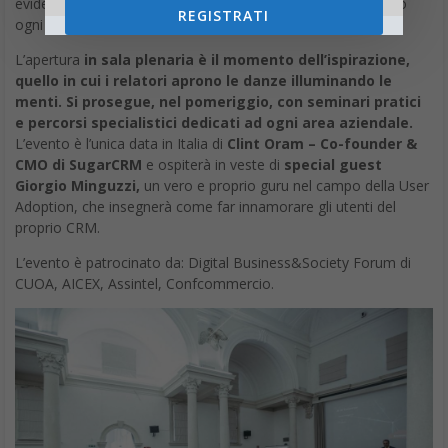
evidenze empiriche, alle principali sfide che le aziende vivono
REGISTRATI
ogni giorno.
L’apertura
in sala plenaria è il momento dell’ispirazione,
quello in cui i relatori aprono le danze illuminando le
menti. Si prosegue, nel pomeriggio, con seminari pratici
e percorsi specialistici dedicati ad ogni area aziendale.
L’evento è l’unica data in Italia di
Clint Oram – Co-founder &
CMO di SugarCRM
e ospiterà in veste di
special guest
Giorgio Minguzzi,
un vero e proprio guru nel campo della User
Adoption, che insegnerà come far innamorare gli utenti del
proprio CRM.
L’evento è patrocinato da: Digital Business&Society Forum di
CUOA, AICEX, Assintel, Confcommercio.