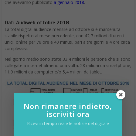
che avevamo pubblicato
a gennaio 2018
.
Dati Audiweb ottobre 2018
La total digital audience mensile ad ottobre si è mantenuta
stabile rispetto al mese precedente, con 42,7 milioni di utenti
unici, online per 76 ore e 40 minuti, pari a tre giorni e 4 ore circa
complessivi.
Nel giorno medio sono state 33,4 milioni le persone che si sono
collegate a internet almeno una volta. 28 milioni da smartphone,
11,9 milioni da computer e/o 5,4 milioni da tablet.
Non rimanere indietro,
iscriviti ora
Ricevi in tempo reale le notizie del digitale