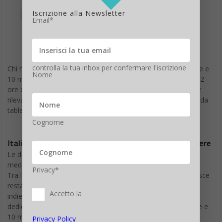
Iscrizione alla Newsletter
Email*
controlla la tua inbox per confermare l'iscrizione
Chi ha navigato lo ha fatto complessivamente per circa 3 ore e
Nome
10 minuti in media al giorno. Facendolo via smartphone per 2
ore e 53 minuti in media per persona, meno dagli altri device
rilevati (1 ora e 17 minuti da computer e 1 ora 3 e 40 minuti da
tablet).
Cognome
Italiani online: i dati Audiweb per fasce d’età e genere
Le donne dedicano circa 3 ore e mezza all’online nel giorno
medio, mezz’ora in più rispetto agli uomini.
Privacy*
Tra la popolazione maggiorenne risulta che quasi tutte le fasce
restano online per oltre 3 ore e 20. Rimangono un po’ più
Accetto la
indietro i 55-64enni, che nel giorno medio ad ottobre hanno
dedicato a internet 2 ore e 50 minuti, e gli over 64, con 2 ore e
10 minuti di navigazione al giorno.
Privacy Policy