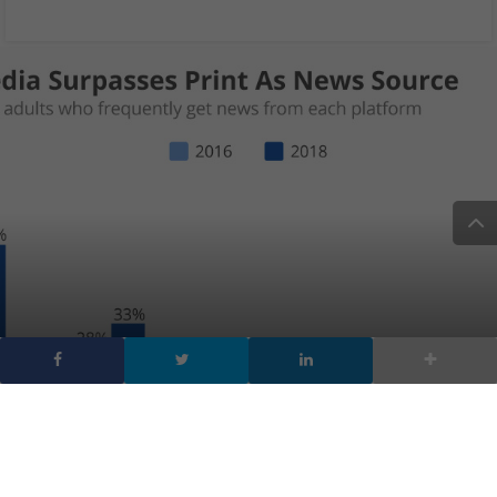
È ufficiale: i social
superano la stampa
come fonti di notizie