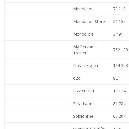
Mondadori
78.110
Mondadori Store
51.156
Mondolibri
3.491
My Personal
752.188
Trainer
NostroFiglio.it
164.328
o2o
82
Rizzoli Libri
11.124
Smartworld
81.784
Soldionline
60.207
Sperling & Kupfer
1.461