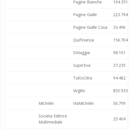
Pagine Bianche
104.351
Pagine Gialle
223.794
Pagine Gialle Casa
33.496
QuiFinanza
156.704
SIViaggia
98.101
SuperEva
37.235
TuttoCitta
94.482
Virgilio
855.933
Michelin
ViaMichelin
56.799
Societa Editrice
25.404
Multimediale