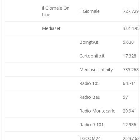
Il Giornale On
Il Giornale
727.729
Line
Mediaset
3.014.9
Boingtv.it
5.630
Cartoonito.it
17.328
Mediaset Infinity
735.268
Radio 105
64.711
Radio Bau
57
Radio Montecarlo
20.941
Radio R 101
12.986
TGCOM24
2.237.6