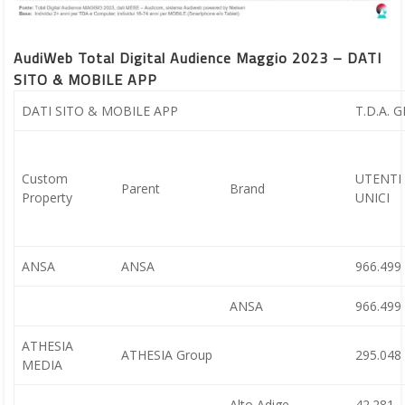
AudiWeb Total Digital Audience Maggio 2023 – DATI
SITO & MOBILE APP
DATI SITO & MOBILE APP
T.D.A.
Custom
UTENTI
Parent
Brand
Property
UNICI
ANSA
ANSA
966.499
ANSA
966.499
ATHESIA
ATHESIA Group
295.048
MEDIA
Alto Adige
42.281