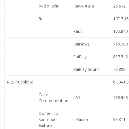
Radio Italia
Radio Italia
25.532
Rai
1.717.1
Rai.it
175.840
RaiNews
750.303
RaiPlay
817.542
RaiPlay Sound
78.898
RCS Pubblicità
6.094.8
Cairo
LA7
733.968
Communication
Domenico
Sanfilippo
LaSicilia.it
98.811
Editore