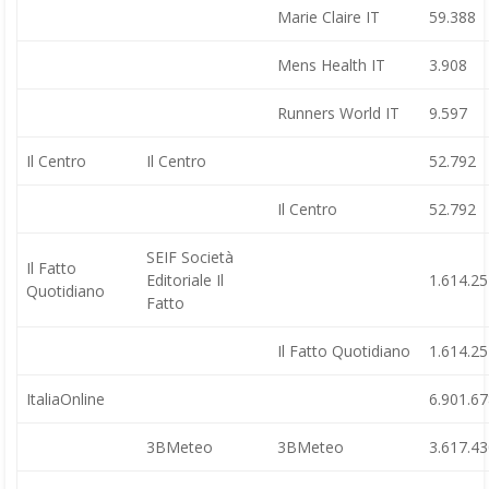
Marie Claire IT
59.388
Mens Health IT
3.908
Runners World IT
9.597
Il Centro
Il Centro
52.792
Il Centro
52.792
SEIF Società
Il Fatto
Editoriale Il
1.614.2
Quotidiano
Fatto
Il Fatto Quotidiano
1.614.2
ItaliaOnline
6.901.6
3BMeteo
3BMeteo
3.617.4