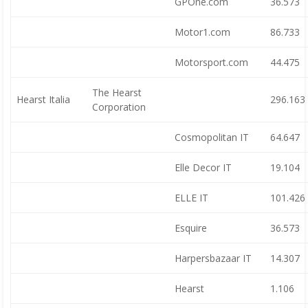
GPOne.com
36.573
Motor1.com
86.733
Motorsport.com
44.475
The Hearst
Hearst Italia
296.163
Corporation
Cosmopolitan IT
64.647
Elle Decor IT
19.104
ELLE IT
101.426
Esquire
36.573
Harpersbazaar IT
14.307
Hearst
1.106