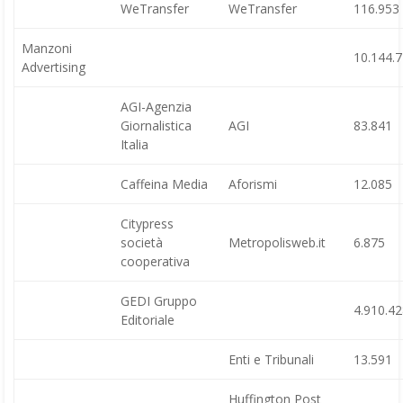
WeTransfer
WeTransfer
116.953
Manzoni
10.144.
Advertising
AGI-Agenzia
Giornalistica
AGI
83.841
Italia
Caffeina Media
Aforismi
12.085
Citypress
società
Metropolisweb.it
6.875
cooperativa
GEDI Gruppo
4.910.4
Editoriale
Enti e Tribunali
13.591
Huffington Post