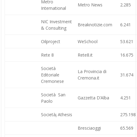
Metro
Metro News
2.285
International
NIC Investment
Breaknotizie.com
6.241
& Consulting
Oilproject
WeSchool
53.621
Rete 8
Rete8.it
16.675
Società
La Provincia di
Editoriale
31.674
Cremona.it
Cremonese
Società San
Gazzetta D’Alba
4.251
Paolo
Società¡ Athesis
275.198
Bresciaoggi
65.569