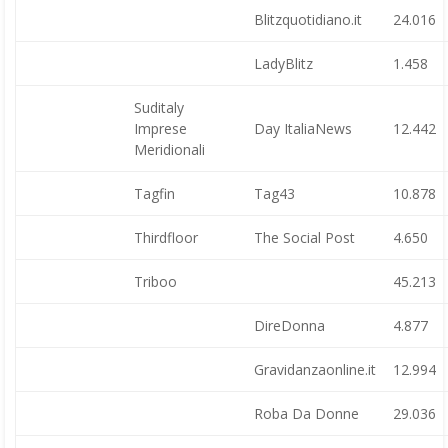
Blitzquotidiano.it
24.016
LadyBlitz
1.458
Suditaly
Imprese
Day ItaliaNews
12.442
Meridionali
Tagfin
Tag43
10.878
Thirdfloor
The Social Post
4.650
Triboo
45.213
DireDonna
4.877
Gravidanzaonline.it
12.994
Roba Da Donne
29.036