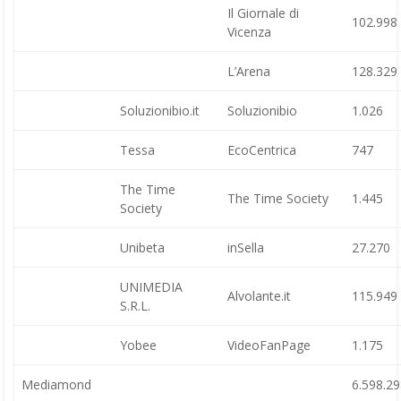
Il Giornale di
102.998
Vicenza
L’Arena
128.329
Soluzionibio.it
Soluzionibio
1.026
Tessa
EcoCentrica
747
The Time
The Time Society
1.445
Society
Unibeta
inSella
27.270
UNIMEDIA
Alvolante.it
115.949
S.R.L.
Yobee
VideoFanPage
1.175
Mediamond
6.598.2