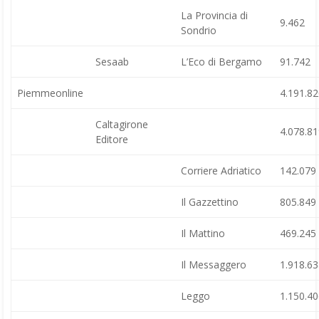
La Provincia di
9.462
Sondrio
Sesaab
L’Eco di Bergamo
91.742
Piemmeonline
4.191.8
Caltagirone
4.078.8
Editore
Corriere Adriatico
142.079
Il Gazzettino
805.849
Il Mattino
469.245
Il Messaggero
1.918.6
Leggo
1.150.4