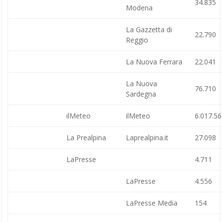
34.835
Modena
La Gazzetta di
22.790
Reggio
La Nuova Ferrara
22.041
La Nuova
76.710
Sardegna
ilMeteo
ilMeteo
6.017.5
La Prealpina
Laprealpina.it
27.098
LaPresse
4.711
LaPresse
4.556
LaPresse Media
154