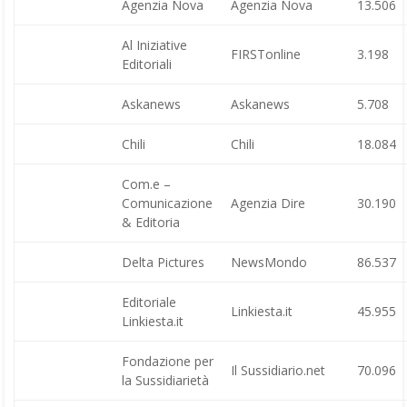
Agenzia Nova
Agenzia Nova
13.506
Al Iniziative
FIRSTonline
3.198
Editoriali
Askanews
Askanews
5.708
Chili
Chili
18.084
Com.e –
Comunicazione
Agenzia Dire
30.190
& Editoria
Delta Pictures
NewsMondo
86.537
Editoriale
Linkiesta.it
45.955
Linkiesta.it
Fondazione per
Il Sussidiario.net
70.096
la Sussidiarietà