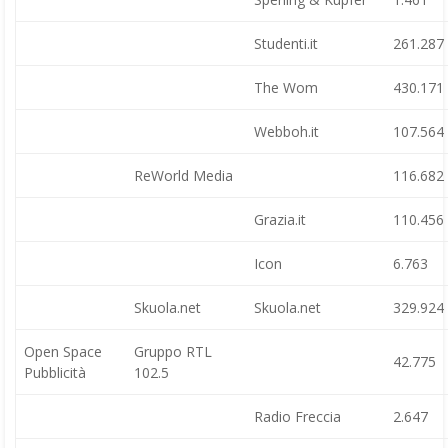
Studenti.it
261.287
The Wom
430.171
Webboh.it
107.564
ReWorld Media
116.682
Grazia.it
110.456
Icon
6.763
Skuola.net
Skuola.net
329.924
Open Space
Gruppo RTL
42.775
Pubblicità
102.5
Radio Freccia
2.647