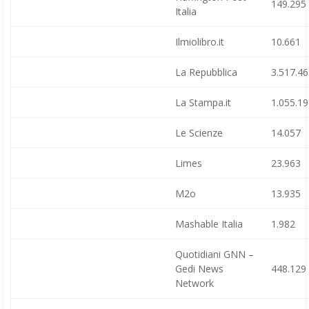
149.295
Italia
Ilmiolibro.it
10.661
La Repubblica
3.517.4
La Stampa.it
1.055.1
Le Scienze
14.057
Limes
23.963
M2o
13.935
Mashable Italia
1.982
Quotidiani GNN –
Gedi News
448.129
Network