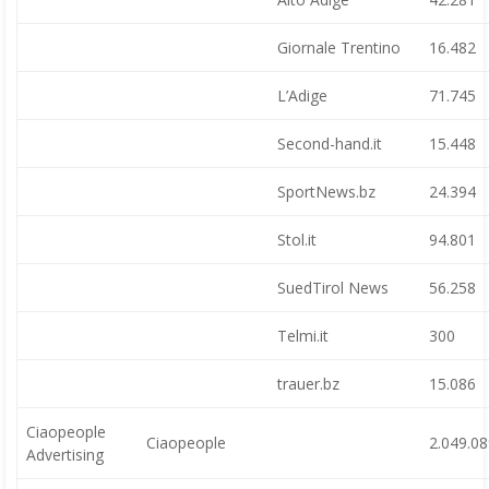
Giornale Trentino
16.482
L’Adige
71.745
Second-hand.it
15.448
SportNews.bz
24.394
Stol.it
94.801
SuedTirol News
56.258
Telmi.it
300
trauer.bz
15.086
Ciaopeople
Ciaopeople
2.049.0
Advertising