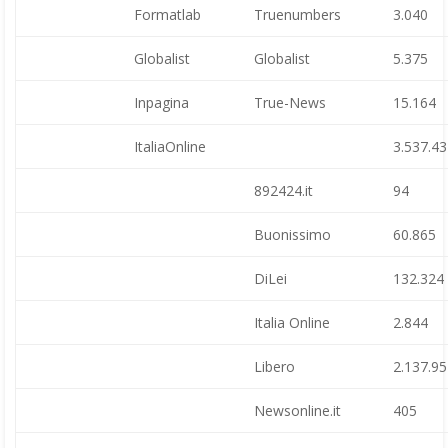
Formatlab
Truenumbers
3.040
Globalist
Globalist
5.375
Inpagina
True-News
15.164
ItaliaOnline
3.537.4
892424.it
94
Buonissimo
60.865
DiLei
132.324
Italia Online
2.844
Libero
2.137.9
Newsonline.it
405