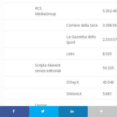
RCS
5.302.4
MediaGroup
Corriere della Sera
3.398.9
La Gazzetta dello
2.333.0
Sport
Leitv
8.505
Scripta Manent
50.325
servizi editoriali
DDay.it
45.046
DMove.it
5.681
Unione
UnioneSarda
220.149
Editoriale