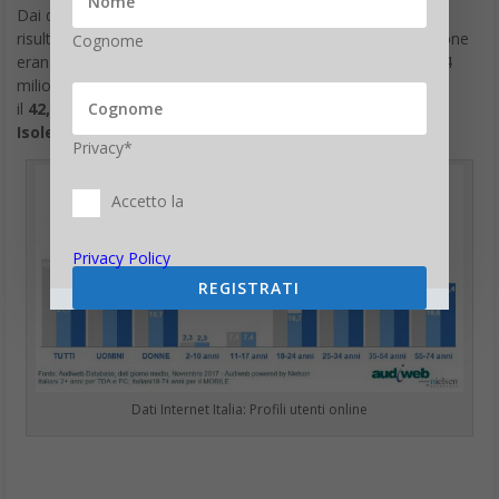
Dai dati sulla
provenienza geografica
degli utenti online,
risulta che nel giorno medio in quest’ultimo mese di rilevazione
Cognome
erano online il
45,7%
degli italiani dell’
area Nord Ovest
(6,4
milioni), il
45,6
% dell’
area Nord Est
(4,1 milioni),
il
42,4%
del
Centro
(4 milioni) e il
40,7%
dell’
area Sud e
Isole
(circa 9 milioni).
Privacy*
Accetto la
Privacy Policy
REGISTRATI
Dati Internet Italia: Profili utenti online