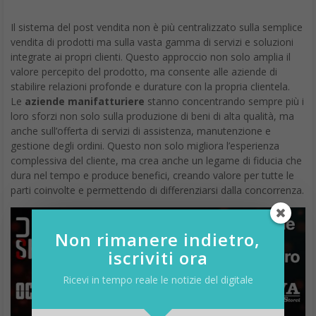
Il sistema del post vendita non è più centralizzato sulla semplice
vendita di prodotti ma sulla vasta gamma di servizi e soluzioni
integrate ai propri clienti. Questo approccio non solo amplia il
valore percepito del prodotto, ma consente alle aziende di
stabilire relazioni profonde e durature con la propria clientela.
Le
aziende manifatturiere
stanno concentrando sempre più i
loro sforzi non solo sulla produzione di beni di alta qualità, ma
anche sull’offerta di servizi di assistenza, manutenzione e
gestione degli ordini. Questo non solo migliora l’esperienza
complessiva del cliente, ma crea anche un legame di fiducia che
dura nel tempo e produce benefici, creando valore per tutte le
parti coinvolte e permettendo di differenziarsi dalla concorrenza.
Non rimanere indietro,
iscriviti ora
Ricevi in tempo reale le notizie del digitale