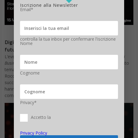
Iscrizione alla Newsletter
Email*
controlla la tua inbox per confermare l'iscrizione
Digital Sharing: l’evento sulla servitizzazione e il
Nome
futuro delle aziende manifatturiere
L’evento “
Digital Sharing – La Servitizzazione come Modello di
Business del Futuro
” è un’occasione unica per esplorare questo
tema in profondità. In programma per il 15 maggio 2024 a
Cognome
Rocca Sveva (VR), questo evento metterà in luce le storie di
successo di aziende manifatturiere che partendo da criticità
hanno trasformato il loro post vendita in un vantaggio
competitivo.
Privacy*
Accetto la
Privacy Policy