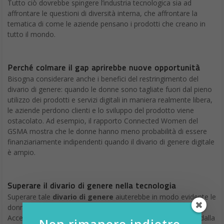
Tutto ciò dovrebbe spingere l’industria tecnologica sia ad
affrontare le questioni di diversità interna, che affrontare la
tematica di come le aziende pensano i prodotti che creano in
tutto il mondo.
Perché colmare il gap aprirebbe nuove opportunità
Bisogna considerare anche i benefici del restringimento del
divario di genere: quando le donne sono tagliate fuori dal pieno
utilizzo dei prodotti e servizi digitali in maniera realmente libera,
le aziende perdono clienti e lo sviluppo del prodotto viene
ostacolato. Ad esempio, il rapporto Connected Women del
GSMA mostra che le donne hanno meno probabilità di essere
finanziariamente indipendenti quando il divario di genere digitale
è ampio.
Superare il divario di genere nella tecnologia
Superare tale
divario di genere
aiuterebbe in modo evidente le
donne e anche l’economia globale; in un recente studio
Accenture asserisce che le donne traggano maggior valore dalla
Non rimanere indietro,