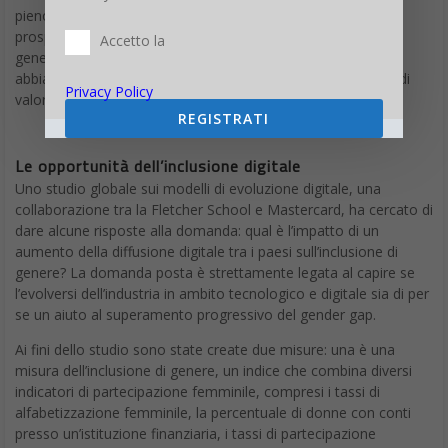
pieno accesso a tutti i loro talenti rimarranno competitive e
prospereranno, ma, ancora più importante, l’uguaglianza di
Accetto la
genere è una questione di giustizia. Come comunità umana,
abbiamo anche l’obbligo di garantire un insieme equilibrato di
Privacy Policy
valori”.
REGISTRATI
Le opportunità dell’inclusione digitale
Uno studio globale sui modelli di evoluzione digitale, una
collaborazione tra la Fletcher School e Mastercard, ha cercato di
dare alcune risposte alla domanda: qual è l’impatto di un
aumento della diffusione digitale tra i paesi sull’inclusione di
genere? La domanda posta è strettamente legata al capire se
l’evolversi dell’industria in ambito tecnologico e digitale sia di per
se un aiuto al superamento progressivo del gender gap.
Ai fini dello studio sono state create due misure: una è una
misura dell’inclusione di genere, un indice che combina diversi
indicatori di partecipazione femminile, compresi i tassi di
alfabetizzazione femminile, la percentuale di donne con conti
presso un’istituzione finanziaria, i tassi di partecipazione