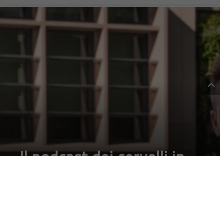
Il podcast dei cervelli in
fuga dall’Italia: “The
Roads Not Taken”