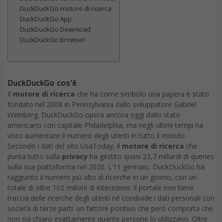
DuckDuckGo motore di ricerca
DuckDuckGo App
DuckDuckGo Download
DuckDuckGo Browser
DuckDuckGo cos’è
Il
motore di ricerca
che ha come simbolo una papera è stato
fondato nel 2008 in Pennsylvania dallo sviluppatore Gabriel
Weinberg. DuckDuckGo opera ancora oggi dallo stato
americano con capitale Philadelphia, ma negli ultimi tempi ha
visto aumentare il numero degli utenti in tutto il mondo.
Secondo i dati del sito UsaToday, il
motore di ricerca
che
punta tutto sulla
privacy
ha gestito quasi 23,7 miliardi di queries
sulla sua piattaforma nel 2020. L’11 gennaio, DuckDuckGo ha
raggiunto il numero più alto di ricerche in un giorno, con un
totale di oltre 102 milioni di interazioni. Il portale non tiene
traccia delle ricerche degli utenti né condivide i dati personali con
società di terze parti: un fattore positivo che però comporta che
non sia chiaro esattamente quante persone lo utilizzano. Oltre