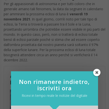
Per gli appassionati di astronomia e per tutti coloro che in
generale amano tali fenomeni, la data da segnare in calendario
per ammirare la prossima eclissi di luna è
venerdì 19
novembre 2021
. In quel giorno, com’è noto per tale tipo di
eclissi, la Terra si troverà a passare tra il Sole e la Luna,
proiettando un’ombra che potrebbe essere visibile in più parti del
mondo. In questo caso, però, non si tratterà di eclissi totale
bensì di eclissi parziale poiché si stima che ad essere coperto
dall’ombra proiettata dal nostro pianeta sarà soltanto il 97%
della superficie lunare. Per la prossima eclissi di luna totale
bisognerà attendere circa un anno perché si verificherà il 14
dicembre 2022.
Non rimanere indietro,
iscriviti ora
Ricevi in tempo reale le notizie del digitale