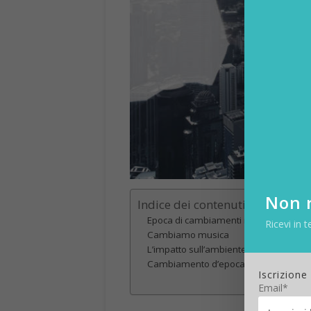
Non r
Indice dei contenuti
Epoca di cambiamenti radicali
Ricevi in t
Cambiamo musica
L’impatto sull’ambiente
Cambiamento d’epoca
Iscrizione
Email*