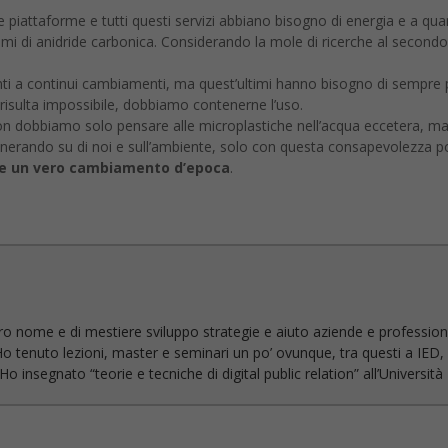
 piattaforme e tutti questi servizi abbiano bisogno di energia e a q
mi di anidride carbonica. Considerando la mole di ricerche al second
ti a continui cambiamenti, ma quest’ultimi hanno bisogno di sempre p
risulta impossibile, dobbiamo contenerne l’uso.
on dobbiamo solo pensare alle microplastiche nell’acqua eccetera, m
nerando su di noi e sull’ambiente, solo con questa consapevolezza po
are un vero cambiamento d’epoca
.
ro nome e di mestiere sviluppo strategie e aiuto aziende e profession
Ho tenuto lezioni, master e seminari un po’ ovunque, tra questi a IED, 
 insegnato “teorie e tecniche di digital public relation” all’Universit