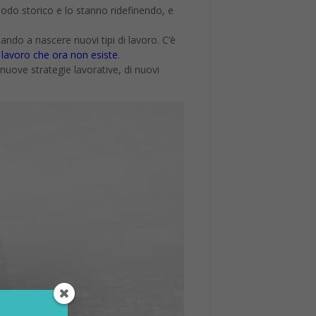
riodo storico e lo stanno ridefinendo, e
ando a nascere nuovi tipi di lavoro. C’è
n lavoro che ora non esiste
.
uove strategie lavorative, di nuovi