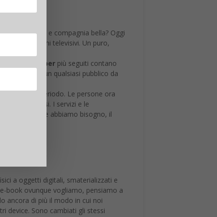
azon Prime Video e compagnia bella? Oggi
asi i programmi televisivi. Un puro,
ube. Gli
Youtuber
più seguiti contano
 più persone di un qualsiasi pubblico da
i quest’ultimo periodo. Le persone ora
loro interessi. I servizi e le
mento in cui ne abbiamo bisogno, il
ici a oggetti digitali, smaterializzati e
gli e-book ovunque vogliamo, pensiamo a
o ancora di più il modo in cui noi
tri device. Sono cambiati gli stessi