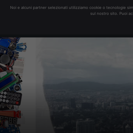
redazione@digitalic.it
Noi e alcuni partner selezionati utilizziamo cookie o tecnologie sim
sul nostro sito. Puoi a
Hardware & Software
D