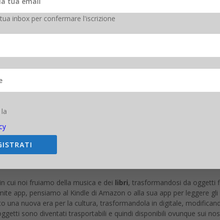
 radicali
 tua inbox per confermare l'iscrizione
anni fa, di assistere al boom dei servizi streaming come Netflix, Am
bitudini di intrattenimento quotidiane delle persone da surclassare qu
gma.
ell’intrattenimento mondiale tra servizi in streaming e video su YouT
di visualizzazioni per ogni video, scrivono libri, fanno eventi, smuovono
dotti, dell’advertising sul web sta diventando il vero valore aggiunto d
rvizio ma cercano qualcosa su misura per loro e che sia in linea con i 
 la
stre scelte e ci mostrano ciò di cui abbiamo bisogno nel preciso mo
e più su misura
.
cy
GISTRATI
 cui noi fruiamo della musica e dei
libri
, trasformandosi da oggetti fis
tramite app, pensiamo al Kindle di Amazon o alla sua app per leggere 
o una nuova era per la cultura, trasformandola in digitale, modificand
 oggetti sono diventati trasportabili e quindi disponibili ovunque sui nos