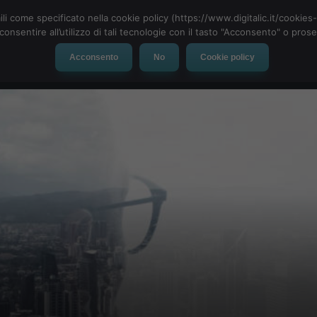
ili come specificato nella cookie policy (https://www.digitalic.it/cookie
cconsentire all’utilizzo di tali tecnologie con il tasto "Acconsento" o pro
Acconsento
No
Cookie policy
evice
Social Network
App
Automotive
Tech-News