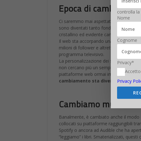
Epoca di cambiamenti
controlla la
Nome
Ci saremmo mai aspettati, non più di 5 
sono diventati tanto fondamentali nelle a
cristallino ed evidente cambio di paradi
Cognome
Il web sta accorpando una grande fetta d
milioni di follower e altrettanti milioni 
programma televisivo.
La personalizzazione dei servizi, dei pro
Privacy*
non cercano più un semplice prodotto o se
Accetto
piattaforme web ormai imparano dalle no
cambiamento sta diventando sempr
Privacy Poli
RE
Cambiamo musica
Banalmente, è cambiato anche il modo in
collocati su piattaforme raggiungibili 
Spotify o ancora ad Audible che ha apert
“leggiamo” i libri. Smaterializzati, questi