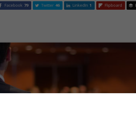
Facebook
79
Twitter
46
LinkedIn
1
Flipboard