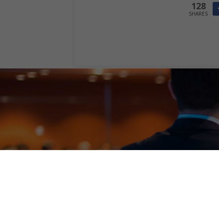
128
SHARES