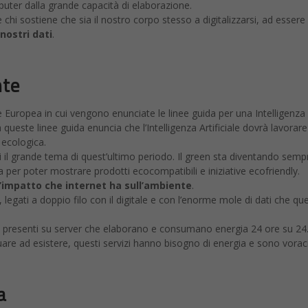
uter dalla grande capacità di elaborazione.
’è chi sostiene che sia il nostro corpo stesso a digitalizzarsi, ad esse
nostri dati
.
nte
ne Europea in cui vengono enunciate le linee guida per una Intelligenza A
ra queste linee guida enuncia che l’Intelligenza Artificiale dovrà lavora
 ecologica.
i il grande tema di quest’ultimo periodo. Il green sta diventando sempr
 per poter mostrare prodotti ecocompatibili e iniziative ecofriendly.
’impatto che internet ha sull’ambiente
.
, legati a doppio filo con il digitale e con l’enorme mole di dati che
tti presenti su server che elaborano e consumano energia 24 ore su 24. 
re ad esistere, questi servizi hanno bisogno di energia e sono vorac
a