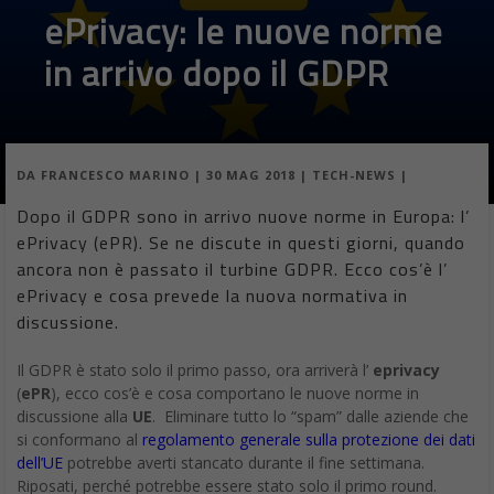
ePrivacy: le nuove norme
in arrivo dopo il GDPR
DA
FRANCESCO MARINO
|
30 MAG 2018
|
TECH-NEWS
|
Dopo il GDPR sono in arrivo nuove norme in Europa: l’
ePrivacy (ePR). Se ne discute in questi giorni, quando
ancora non è passato il turbine GDPR. Ecco cos’è l’
ePrivacy e cosa prevede la nuova normativa in
discussione.
Il GDPR è stato solo il primo passo, ora arriverà l’
eprivacy
(
ePR
), ecco cos’è e cosa comportano le nuove norme in
discussione alla
UE
. Eliminare tutto lo “spam” dalle aziende che
si conformano al
regolamento generale sulla protezione dei dati
dell’UE
potrebbe averti stancato durante il fine settimana.
Riposati, perché potrebbe essere stato solo il primo round.