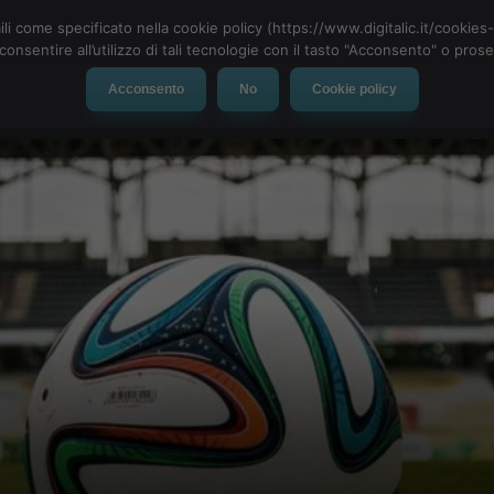
ili come specificato nella cookie policy (https://www.digitalic.it/cookie
cconsentire all’utilizzo di tali tecnologie con il tasto "Acconsento" o pro
Acconsento
No
Cookie policy
evice
Social Network
App
Automotive
Tech-News