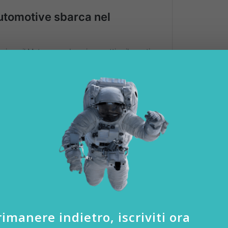
acalcio con gli NFT su Sorare
ega Serie A hanno firmato un accordo pluriennale -, gli utenti che
giocare al Fantacalcio
acquistando e scambiando le
carte digitali
ndo quelle che sono le regole classiche di questo gioco. Ciascun ute
imanere indietro, iscriviti ora
atori (un giocatore per ciascun ruolo) e poi schierarle nei diversi to