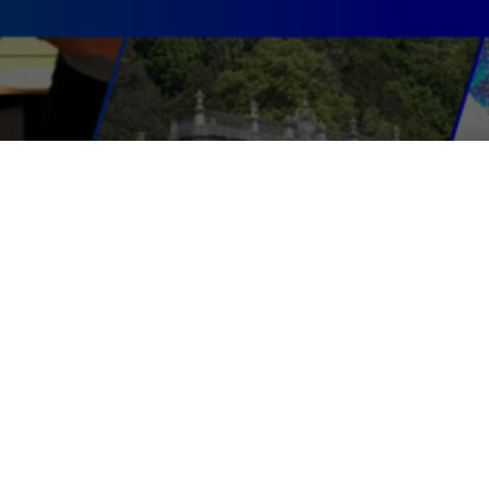
la Villa del Grumello di Co
 in una location incredibi