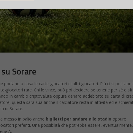
o su Sorare
le
portano a casa le carte-giocatori di altri giocatori. Più ci si posiziona
arte-giocatori rare. Chi le vince, può poi decidere se tenerle per sé e sf
endo in cambio criptovalute oppure denaro addebitato su carta di cred
atore, questa sarà sua finché il calciatore resta in attività ed è schiera
a di Sorare.
 ha messo in palio anche
biglietti per andare allo stadio
oppure
iocatori preferiti. Una possibilità che potrebbe essere, eventualmente,
erie A.