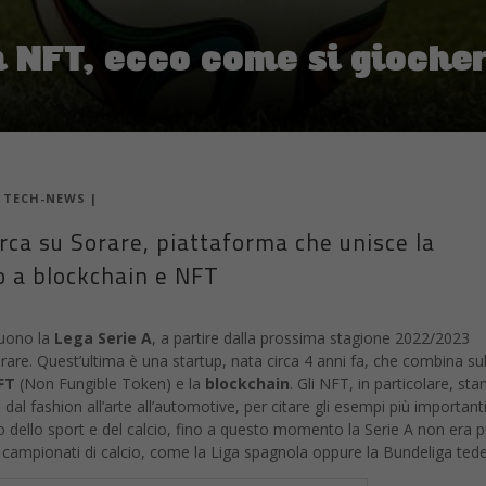
 NFT, ecco come si gioche
|
TECH-NEWS
|
rca su Sorare, piattaforma che unisce la
io a blockchain e NFT
uono la
Lega Serie A
, a partire dalla prossima stagione 2022/2023
rare. Quest’ultima è una startup, nata circa 4 anni fa, che combina sul
FT
(Non Fungible Token) e la
blockchain
. Gli NFT, in particolare, st
dal fashion all’arte all’automotive, per citare gli esempi più important
 dello sport e del calcio, fino a questo momento la Serie A non era p
ri campionati di calcio, come la Liga spagnola oppure la Bundeliga ted