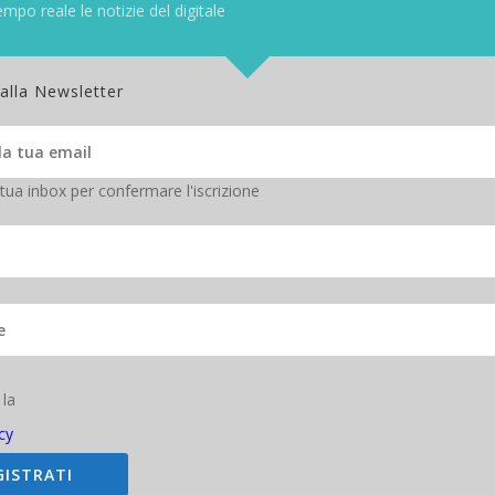
azioni reali in campo dei giocatori prescelti, ciascuno accumulerà un
empo reale le notizie del digitale
ssifica.
ò farlo in modo gratuito. Al primo accesso vengono infatti fornite dell
 alla Newsletter
NFT – con cui è possibile creare la propria formazione e quindi pren
ore sono però gratuite e alcune sono più rare di altre, il che significa 
re le carte-giocatore a pagamento si possono utilizzare le
criptova
 tua inbox per confermare l'iscrizione
 la
cy
GISTRATI