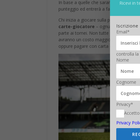
In base a quelle che saranno poi le prest
Ricevi in t
punteggio ed entrerà a far parte della cla
Chi inizia a giocare sulla piattaforma pu
Iscrizione
carte-giocatore
– ognuna di esse è un 
Email*
parte ai tornei. Non tutte le carte-giocat
avranno un costo maggiore. Per acquista
oppure pagare con carta di credito.
controlla la
Nome
Cognome
Privacy*
Accetto
Privacy Poli
RE