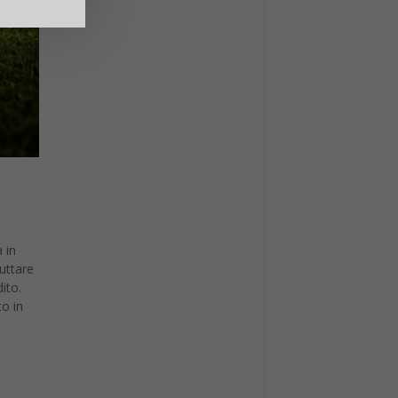
 in
ruttare
ito.
to in