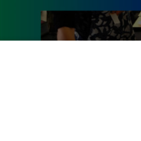
I corsi CIID al
all’avanguardia