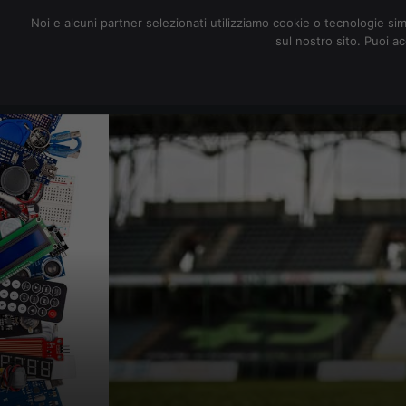
redazione@digitalic.it
Noi e alcuni partner selezionati utilizziamo cookie o tecnologie sim
sul nostro sito. Puoi a
Hardware & Software
D