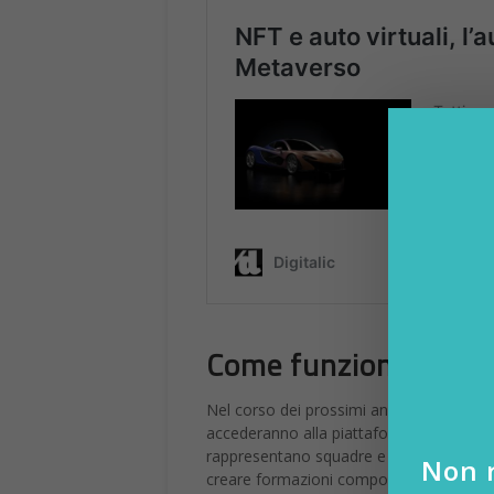
Come funziona il Fant
Nel corso dei prossimi anni – Sorare e L
accederanno alla piattaforma potranno
rappresentano squadre e giocatori, seco
Non r
creare formazioni composte da cinque gioc