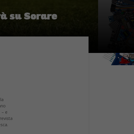
rà su Sorare
la
anno
i – e
revista
esca.