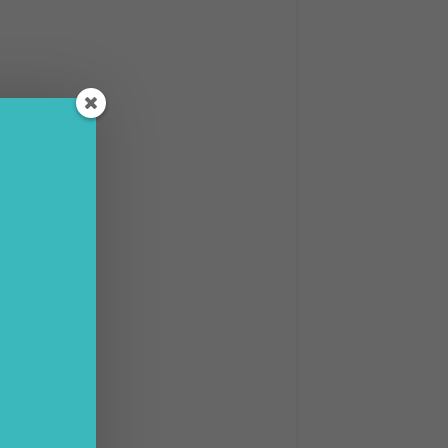
che
nte può
rnei.