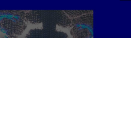
mo, formazione
le