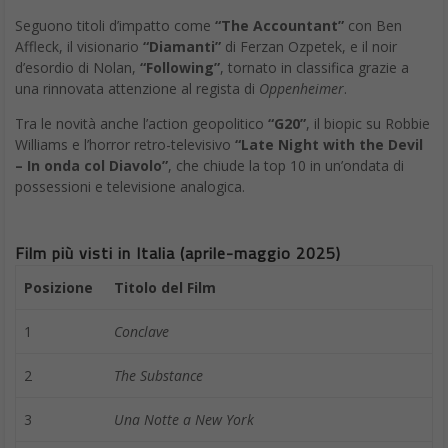
Seguono titoli d’impatto come
“The Accountant”
con Ben
Affleck, il visionario
“Diamanti”
di Ferzan Ozpetek, e il noir
d’esordio di Nolan,
“Following”
, tornato in classifica grazie a
una rinnovata attenzione al regista di
Oppenheimer
.
Tra le novità anche l’action geopolitico
“G20”
, il biopic su Robbie
Williams e l’horror retro-televisivo
“Late Night with the Devil
– In onda col Diavolo”
, che chiude la top 10 in un’ondata di
possessioni e televisione analogica.
Film più visti in Italia (aprile-maggio 2025)
Posizione
Titolo del Film
1
Conclave
2
The Substance
3
Una Notte a New York