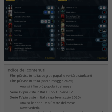
Indice dei contenuti
Film più visti in italia: segreti papali e verità disturbanti
Film più visti in Italia (aprile-maggio 2025)
Analisi: i film più popolari del mese
Serie TV più viste in Italia: Top 10 Serie TV
Serie TV più viste in Italia (aprile-maggio 2025)
Analisi: le serie TV più viste del mese
Dove vederli?