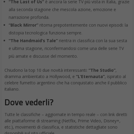
“The Last of Us”
è ancora la serie TV più vista in Italia, grazie
alla seconda stagione che mescola azione, emozione e
narrazione profonda.
“Black Mirror”
ritorna prepotentemente con nuovi episodi: la
distopia tecnologica funziona sempre.
“The Handmaid’s Tale”
rientra in classifica con la sua sesta
e ultima stagione, riconfermandosi come una delle serie TV
più amate e discusse del momento.
Chiudono la top 10 due novità interessanti:
“The Studio”
,
dramma ambientato a Hollywood, e
“L’Eternauta”
, ispirato al
celebre fumetto argentino che ha conquistato anche il pubblico
italiano.
Dove vederli?
Tutte le classifiche – aggiornate in tempo reale – con link diretti
alle piattaforme di streaming (Netflix, Prime Video, Disney+,
etc.), movimenti di classifica, e statistiche dettagliate sono
disponibili sul sito ufficiale