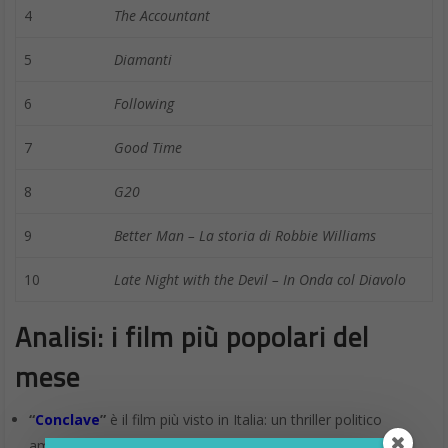
4
The Accountant
5
Diamanti
6
Following
7
Good Time
8
G20
9
Better Man – La storia di Robbie Williams
10
Late Night with the Devil – In Onda col Diavolo
Analisi: i film più popolari del
mese
“
Conclave
”
è il film più visto in Italia: un thriller politico
ambientato all’interno del Vaticano, salito in cima grazie