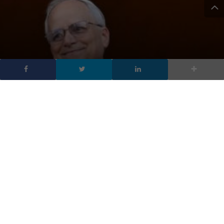
Papa Leone XIV, cosa
pensa della tecnologia il
Papa matematico
DA
FRANCESCO MARINO
|
9 MAG 2025
|
INTELLIGENZA
ARTIFICIALE
,
TECH-NEWS
|
Papa Leone XIV, matematico e riformatore, apre un
nuovo capitolo per la Chiesa: tra etica digitale, IA,
giustizia sociale e continuità con Papa Francesco,