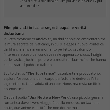
Cosa ci dice la classifica dei Film più visti e le Serie TV più
viste in Italia?
Film più visti in italia: segreti papali e verità
disturbanti
In vetta troviamo
“Conclave”
, un thriller politico ambientato tra
le mura segrete del Vaticano, in cui si elegge il nuovo Pontefice.
Un film che arriva in un momento perfetto, cavalcando
l’interesse acceso dal conclave reale appena concluso. Intrighi
ecclesiastici, giochi di potere e atmosfere claustrofobiche hanno
conquistato il pubblico italiano.
Subito dietro,
“The Substance”
, disturbante e provocatorio,
esplora l’ossessione per il corpo perfetto e le derive dell’alter
ego sintetico. Una caduta di una posizione, ma resta un titolo
potentissimo.
Chiude il podio
“Una Notte a New York”
, una piccola gemma
romantica dove il vero viaggio è quello emotivo: un taxi, una
notte, due anime e la città che non dorme mai.