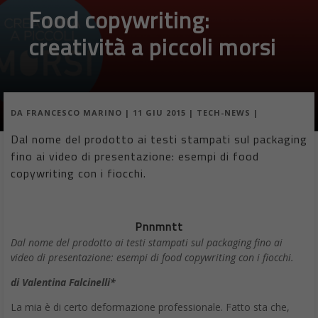
Food copywriting:
creatività a piccoli morsi
DA
FRANCESCO MARINO
|
11 GIU 2015
|
TECH-NEWS
|
Dal nome del prodotto ai testi stampati sul packaging
fino ai video di presentazione: esempi di food
copywriting con i fiocchi.
Pnnmntt
Dal nome del prodotto ai testi stampati sul packaging fino ai
video di presentazione: esempi di food copywriting con i fiocchi.
di Valentina Falcinelli*
La mia è di certo deformazione professionale. Fatto sta che,