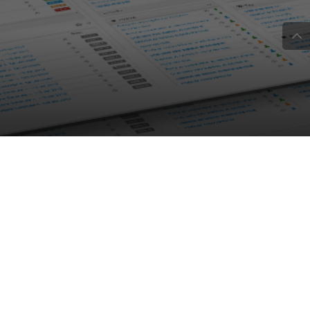
Il WebRainbow Partner
Program accoglie KUIPU
DA
FRANCESCO MARINO
|
11 GIU 2015
|
TECH-NEWS
|
WebRainbow e KUIPU presenteranno tutte le novità
della recente partnership il 18 giugno in occasione