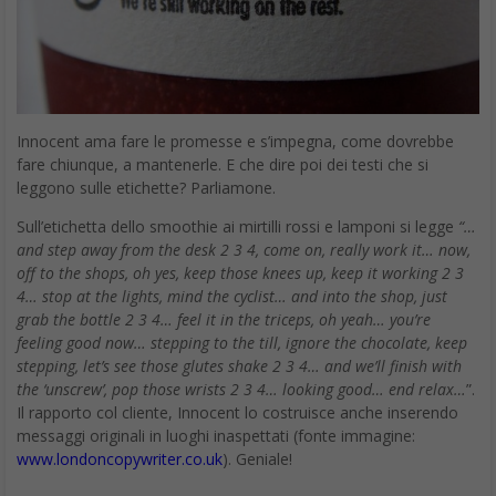
Innocent ama fare le promesse e s’impegna, come dovrebbe
fare chiunque, a mantenerle. E che dire poi dei testi che si
leggono sulle etichette? Parliamone.
Sull’etichetta dello smoothie ai mirtilli rossi e lamponi si legge
“…
and step away from the desk 2 3 4, come on, really work it… now,
off to the shops, oh yes, keep those knees up, keep it working 2 3
4… stop at the lights, mind the cyclist… and into the shop, just
grab the bottle 2 3 4… feel it in the triceps, oh yeah… you’re
feeling good now… stepping to the till, ignore the chocolate, keep
stepping, let’s see those glutes shake 2 3 4… and we’ll finish with
the ‘unscrew’, pop those wrists 2 3 4… looking good… end relax…
”.
Il rapporto col cliente, Innocent lo costruisce anche inserendo
messaggi originali in luoghi inaspettati (fonte immagine:
www.londoncopywriter.co.uk
). Geniale!