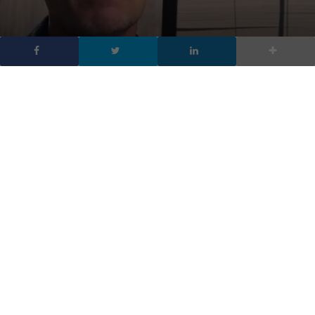
Cordenons, la carta
risorsa ecologica
DA
FRANCESCO MARINO
|
13 GEN 2012
|
TECH-NEWS
|
È uno dei partner di Digitalic. Con le sue carte rende
uniche le copertine della rivista. Il Gruppo Cordenons è
un’azienda italiana produttrice di carte che offre oltre
2.500 prodotti. L’azienda mantiene intatta la
vocazione a creare carte preziose, che evocano
l’eleganza e il fascino delle carte fatte a mano. In
questa intervista Max Zichittella […]