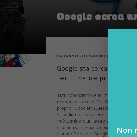
Google cerca un
DA
FRANCESCO MARINO
|
22 MAG 2015
Google sta cercando una p
per un vero e proprio “Doo
Tutti conosciamo le animazioni protagon
ricorrenze storiche. Ora Google sta cer
proprio “Doodler”. Questo il link dell’
Il candidato deve avere abilità creative 
Può sembrare un lavoro semplice, ma pos
esperienza in graphic design e 3D, con un
Non r
Il primo Doodle di Google è comparso ne