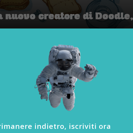
 nuovo creatore di Doodle,
|
TECH-NEWS
|
ersona per la creazione dei Doodle, l’annunc
dler”.
iste dell’home page di Google in occasione di vacanze, anniversari,
cando una persona per la creazione dei Doodle, l’annuncio è per un ve
annuncio: https://www.google.com/about/careers/search#!t=jo&jid=110
e senso dell’umorismo, passione per la storia e per le immagini artistic
sono inviare la candidatura solo laureati in materie artistiche con
 portfolio all’altezza.
imanere indietro, iscriviti ora
ll’agosto del 1998, quando i fondatori Larry Page e Sergey Brin and