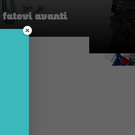
 fatevi avanti
io è
ro e
745001
he.
arono