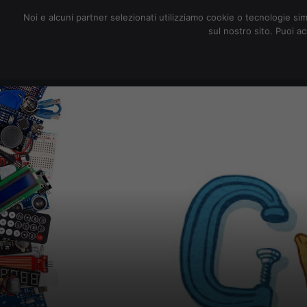
redazione@digitalic.it
Noi e alcuni partner selezionati utilizziamo cookie o tecnologie sim
sul nostro sito. Puoi a
Hardware & Software
D