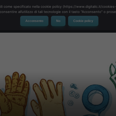
ili come specificato nella cookie policy (https://www.digitalic.it/cookie
cconsentire all’utilizzo di tali tecnologie con il tasto "Acconsento" o pro
Acconsento
No
Cookie policy
evice
Social Network
App
Automotive
Tech-News