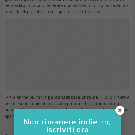
per desktop ora può generare una password univoca, salvarla e
renderla disponibile sia sul laptop che sul telefono.
Ora è anche più facile
personalizzare Chrome
. Si può creare e
gestire scorciatoie per i siti web preferiti direttamente dalla
nuova scheda e personalizzare lo sfondo di una scheda appena
aperta con l’immagine preferita.
Non rimanere indietro,
iscriviti ora