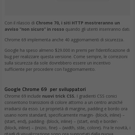
Con il rilascio di
Chrome 70, i siti HTTP mostreranno un
avviso “non sicuro” in rosso
quando gli utenti inseriranno dati.
Chrome 69 implementa anche 40 aggiornamenti di sicurezza.
Google ha speso almeno $29.000 in premi per l’identificazione di
bug per realizzare questa versione. Come sempre, le correzioni
sulla sicurezza da sole dovrebbero essere un incentivo
sufficiente per procedere con l’aggiornamento.
Google Chrome 69 per sviluppatori
Chrome 69 include
nuovi trick CSS.
I gradienti CSS conici
consentono transizioni di colore attorno a un centro anziché
irradiarsi da esso. Le proprietà di margine, padding e bordo ora
usano nomi standard, specificamente margin- {block, inline} –
{start, end}, padding- {block, inline} – {start, end} e border-
{block, inline} – {inizio, fine} – {width, stile, colore}. Fra le novità, i
ritagli di visualizzazione sono ora supportati dalla nuova