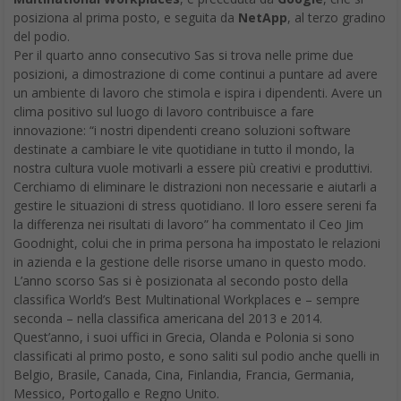
posiziona al prima posto, e seguita da
NetApp
, al terzo gradino
del podio.
Per il quarto anno consecutivo Sas si trova nelle prime due
posizioni, a dimostrazione di come continui a puntare ad avere
un ambiente di lavoro che stimola e ispira i dipendenti. Avere un
clima positivo sul luogo di lavoro contribuisce a fare
innovazione: “i nostri dipendenti creano soluzioni software
destinate a cambiare le vite quotidiane in tutto il mondo, la
nostra cultura vuole motivarli a essere più creativi e produttivi.
Cerchiamo di eliminare le distrazioni non necessarie e aiutarli a
gestire le situazioni di stress quotidiano. Il loro essere sereni fa
la differenza nei risultati di lavoro” ha commentato il Ceo Jim
Goodnight, colui che in prima persona ha impostato le relazioni
in azienda e la gestione delle risorse umano in questo modo.
L’anno scorso Sas si è posizionata al secondo posto della
classifica World’s Best Multinational Workplaces e – sempre
seconda – nella classifica americana del 2013 e 2014.
Quest’anno, i suoi uffici in Grecia, Olanda e Polonia si sono
classificati al primo posto, e sono saliti sul podio anche quelli in
Belgio, Brasile, Canada, Cina, Finlandia, Francia, Germania,
Messico, Portogallo e Regno Unito.