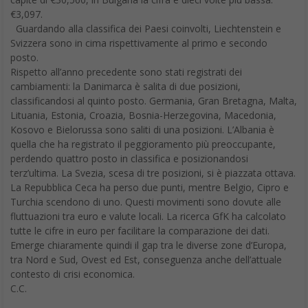
€3,097.
Guardando alla classifica dei Paesi coinvolti, Liechtenstein e
Svizzera sono in cima rispettivamente al primo e secondo
posto.
Rispetto all’anno precedente sono stati registrati dei
cambiamenti: la Danimarca è salita di due posizioni,
classificandosi al quinto posto. Germania, Gran Bretagna, Malta,
Lituania, Estonia, Croazia, Bosnia-Herzegovina, Macedonia,
Kosovo e Bielorussa sono saliti di una posizioni. L’Albania è
quella che ha registrato il peggioramento più preoccupante,
perdendo quattro posto in classifica e posizionandosi
terz’ultima. La Svezia, scesa di tre posizioni, si è piazzata ottava.
La Repubblica Ceca ha perso due punti, mentre Belgio, Cipro e
Turchia scendono di uno. Questi movimenti sono dovute alle
fluttuazioni tra euro e valute locali. La ricerca GfK ha calcolato
tutte le cifre in euro per facilitare la comparazione dei dati.
Emerge chiaramente quindi il gap tra le diverse zone d’Europa,
tra Nord e Sud, Ovest ed Est, conseguenza anche dell’attuale
contesto di crisi economica.
C.C.