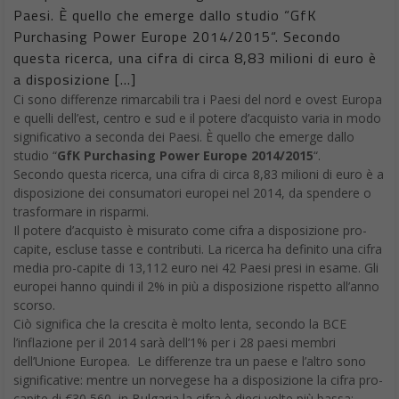
Paesi. È quello che emerge dallo studio “GfK
Purchasing Power Europe 2014/2015“. Secondo
questa ricerca, una cifra di circa 8,83 milioni di euro è
a disposizione […]
Ci sono differenze rimarcabili tra i Paesi del nord e ovest Europa
e quelli dell’est, centro e sud e il potere d’acquisto varia in modo
significativo a seconda dei Paesi. È quello che emerge dallo
studio “
GfK Purchasing Power Europe 2014/2015
“.
Secondo questa ricerca, una cifra di circa 8,83 milioni di euro è a
disposizione dei consumatori europei nel 2014, da spendere o
trasformare in risparmi.
Il potere d’acquisto è misurato come cifra a disposizione pro-
capite, escluse tasse e contributi. La ricerca ha definito una cifra
media pro-capite di 13,112 euro nei 42 Paesi presi in esame. Gli
europei hanno quindi il 2% in più a disposizione rispetto all’anno
scorso.
Ciò significa che la crescita è molto lenta, secondo la BCE
l’inflazione per il 2014 sarà dell’1% per i 28 paesi membri
dell’Unione Europea. Le differenze tra un paese e l’altro sono
significative: mentre un norvegese ha a disposizione la cifra pro-
capite di €30,560, in Bulgaria la cifra è dieci volte più bassa: