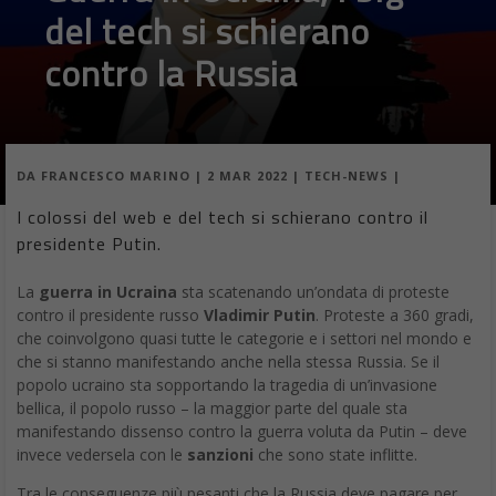
del tech si schierano
contro la Russia
DA
FRANCESCO MARINO
|
2 MAR 2022
|
TECH-NEWS
|
I colossi del web e del tech si schierano contro il
presidente Putin.
La
guerra in Ucraina
sta scatenando un’ondata di proteste
contro il presidente russo
Vladimir Putin
. Proteste a 360 gradi,
che coinvolgono quasi tutte le categorie e i settori nel mondo e
che si stanno manifestando anche nella stessa Russia. Se il
popolo ucraino sta sopportando la tragedia di un’invasione
bellica, il popolo russo – la maggior parte del quale sta
manifestando dissenso contro la guerra voluta da Putin – deve
invece vedersela con le
sanzioni
che sono state inflitte.
Tra le conseguenze più pesanti che la Russia deve pagare per