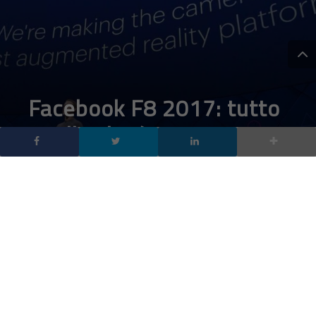
Facebook F8 2017: tutto
quello che è stato
annunciato
DA
FRANCESCO MARINO
|
19 APR 2017
|
SOCIAL NETWORK
,
TECH-NEWS
|
Ecco tutto quello che è stato annunciato alla
conferenza per sviluppatori Facebook F8 2017: a
partire da Facebook Spaces, l’applicazione di realtà
virtuale
Ecco tutto quello che è stato annunciato alla conferenza per
sviluppatori
Facebook F8 2017