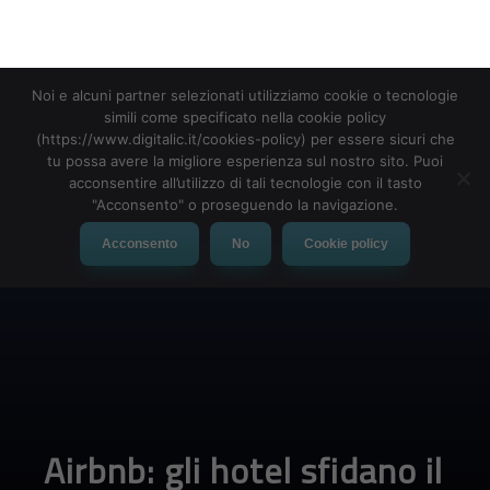
Noi e alcuni partner selezionati utilizziamo cookie o tecnologie
MENU
simili come specificato nella cookie policy
(https://www.digitalic.it/cookies-policy) per essere sicuri che
tu possa avere la migliore esperienza sul nostro sito. Puoi
acconsentire all’utilizzo di tali tecnologie con il tasto
"Acconsento" o proseguendo la navigazione.
Acconsento
No
Cookie policy
Airbnb: gli hotel sfidano il
colosso che mette in crisi
il settore