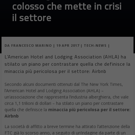
DA
FRANCESCO MARINO
|
19 APR 2017
|
TECH-NEWS
|
L’American Hotel and Lodging Association (AHLA) ha
stilato un piano per contrastare quella che definisce la
minaccia più pericolosa per il settore: Airbnb
Secondo alcuni documenti ottenuti dal The New York Times,
l’American Hotel and Lodging Association (AHLA) –
un’associazione che rappresenta l’industria alberghiera, che vale
circa 1,1 trilioni di dollari – ha stilato un piano per contrastare
quella che definisce la
minaccia più pericolosa per il settore:
Airbnb
La società di affitto a breve termine ha attirato l’attenzione della
FTC già lo scorso anno, a seguito di un’indagine da parte di un
gruppo di senatori su come Airbnb influisse sull’impennata dei
prezzi delle case. Nello stesso anno governatore di New York,
Andrew M. Cuomo, ha firmato una legge che impone ammende