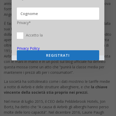
Privacy*
È facile capire perché l’AHLA sia così interessata ad Airbnb: dalla
sua fondazione infatti, la società ha raccolto $ 30 miliardi di
dollari e ha assicurato un ulteriore miliardo come linea di credito
Accetto la
aperta. Finora ha ospitato circa 150 milioni di viaggiatori, vanta
oltre tre milioni di annunci e avrebbe facilitato i viaggio in più di
Privacy Policy
191 paesi, secondo i dati forniti dai rappresentanti aziendali.
REGISTRATI
Airbnb – valutata attorno ai 30 miliardi di dollari – non è rimasta
con le mani in mano e in un post sul blog ufficiale ha definito
questa mossa come un atto che “punirà la classe media per
mantenere i prezzi alti per i consumatori”.
La società ha sottolineato come i dati mostrino le tariffe medie
a notte di Airbnb e delle strutture alberghiere, e che
la chiave
vincente della società stia proprio nei prezzi.
Nel mese di luglio 2015, il CEO della Pebblebrook Hotels, Jon
Bortz, ha detto che “A causa di Airbnb gli alberghi hanno perso
molte delle loro capacità”. Nel dicembre 2016, Laurie Paugh
della Marriott aveva lamentato il fatto che gli hotel non
potessero più “Essere realmente concorrenziali, a causa del
ridimensionamento della domanda per via di Airbnb.”