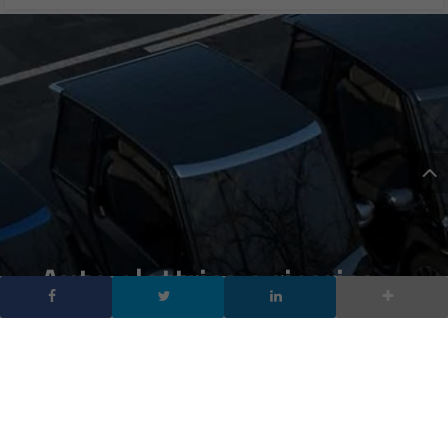
Auto elettrica a ricarica
solare: Solar City Car è
ufficiale e arriverà nel
2023