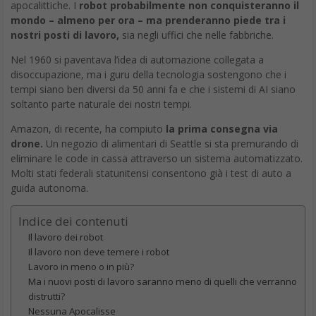
apocalittiche. I
robot probabilmente non conquisteranno il
mondo – almeno per ora – ma prenderanno piede tra i
nostri posti di lavoro,
sia negli uffici che nelle fabbriche.
Nel 1960 si paventava l’idea di automazione collegata a
disoccupazione, ma i guru della tecnologia sostengono che i
tempi siano ben diversi da 50 anni fa e che i sistemi di AI siano
soltanto parte naturale dei nostri tempi.
Amazon, di recente, ha compiuto
la prima consegna via
drone.
Un negozio di alimentari di Seattle si sta premurando di
eliminare le code in cassa attraverso un sistema automatizzato.
Molti stati federali statunitensi consentono già i test di auto a
guida autonoma.
Indice dei contenuti
Il lavoro dei robot
Il lavoro non deve temere i robot
Lavoro in meno o in più?
Ma i nuovi posti di lavoro saranno meno di quelli che verranno
distrutti?
Nessuna Apocalisse