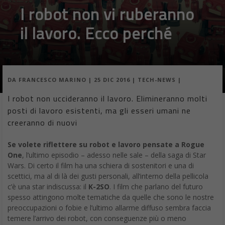
I robot non vi ruberanno
il lavoro. Ecco perché
DA
FRANCESCO MARINO
|
25 DIC 2016
|
TECH-NEWS
|
I robot non uccideranno il lavoro. Elimineranno molti
posti di lavoro esistenti, ma gli esseri umani ne
creeranno di nuovi
Se volete riflettere su robot e lavoro pensate a Rogue
One
, l’ultimo episodio – adesso nelle sale – della saga di Star
Wars. Di certo il film ha una schiera di sostenitori e una di
scettici, ma al di là dei gusti personali, all’interno della pellicola
c’è una star indiscussa: il
K-2SO
. I film che parlano del futuro
spesso attingono molte tematiche da quelle che sono le nostre
preoccupazioni o fobie e l’ultimo allarme diffuso sembra faccia
temere l’arrivo dei robot, con conseguenze più o meno