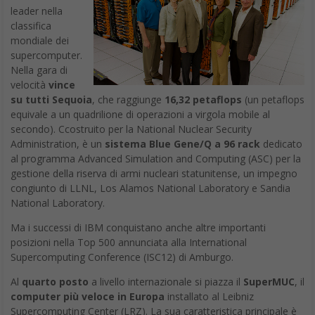
leader nella
classifica
mondiale dei
supercomputer.
Nella gara di
velocità
vince
su tutti
Sequoia
, che raggiunge
16,32 petaflops
(un petaflops
equivale a un quadrilione di operazioni a virgola mobile al
secondo). Ccostruito per la National Nuclear Security
Administration, è un
sistema Blue Gene/Q a 96 rack
dedicato
al programma Advanced Simulation and Computing (ASC) per la
gestione della riserva di armi nucleari statunitense, un impegno
congiunto di LLNL, Los Alamos National Laboratory e Sandia
National Laboratory.
Ma i successi di IBM conquistano anche altre importanti
posizioni nella Top 500 annunciata alla International
Supercomputing Conference (ISC12) di Amburgo.
Al
quarto posto
a livello internazionale si piazza il
SuperMUC
, il
computer più veloce in Europa
installato al Leibniz
Supercomputing Center (LRZ). La sua caratteristica principale è