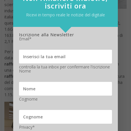
iscriviti ora
scientifica e
industriale
Ricevi in tempo reale le notizie del digitale
italiana ed europea. Un grande debutto, fra i primi 10, per
questo
Blue Gene/Q
composto da 10.240 sockets PowerA2,
1.6GHz di frequenza, ciascuno con 16 core, per un totale di
Iscrizione alla Newsletter
163.840 computing core e una peak performance di sistema di
Email*
2,1 PFlops.
Per ospitare il sistema FERMI, particolare attenzione è stata
data alla
progettazione della infrastruttura di
raffreddamento
del data center del CINECA, realizzata con
controlla la tua inbox per confermare l'iscrizione
una combinazione di
raffreddamento a liquido e
Nome
raffreddamento ad aria
. La combinazione della infrastruttura
del data center con l’alto livello dei Flops per Watt del BG/Q ha
come risultato un PUE estremamente efficace, nell’ordine di
1.15.
Cognome
Privacy*