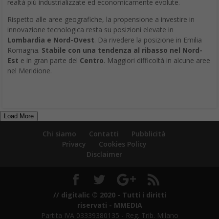
realtà più industrializzate ed economicamente evolute.
Rispetto alle aree geografiche, la propensione a investire in
innovazione tecnologica resta su posizioni elevate in
Lombardia e Nord-Ovest
. Da rivedere la posizione in Emilia
Romagna.
Stabile con una tendenza al ribasso nel Nord-
Est
e in gran parte del
Centro
. Maggiori difficoltà in alcune aree
nel Meridione.
Load More
Chi siamo
Contatti
Pubblicità
Privacy
Cookies Policy
Disclaimer
// digitalic © 2020 - Tutti i diritti
riservati - MMEDIA
Partita IVA 03339380135 - Reg. Trib. Milano