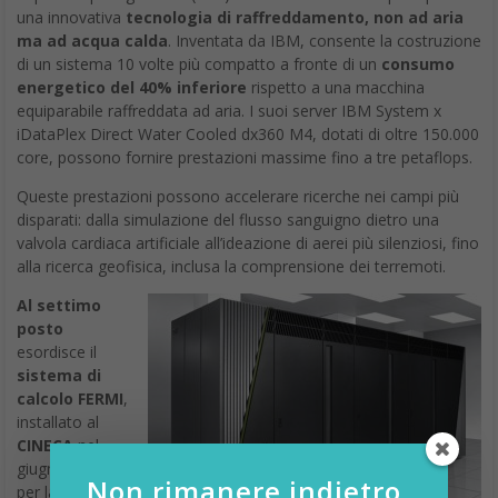
una innovativa
tecnologia di raffreddamento, non ad aria
ma ad acqua calda
. Inventata da IBM, consente la costruzione
di un sistema 10 volte più compatto a fronte di un
consumo
energetico del 40% inferiore
rispetto a una macchina
equiparabile raffreddata ad aria. I suoi server IBM System x
iDataPlex Direct Water Cooled dx360 M4, dotati di oltre 150.000
core, possono fornire prestazioni massime fino a tre petaflops.
Queste prestazioni possono accelerare ricerche nei campi più
disparati: dalla simulazione del flusso sanguigno dietro una
valvola cardiaca artificiale all’ideazione di aerei più silenziosi, fino
alla ricerca geofisica, inclusa la comprensione dei terremoti.
Al settimo
posto
esordisce il
sistema di
calcolo FERMI
,
installato al
CINECA
nel
giugno 2012
Non rimanere indietro,
per la ricerca