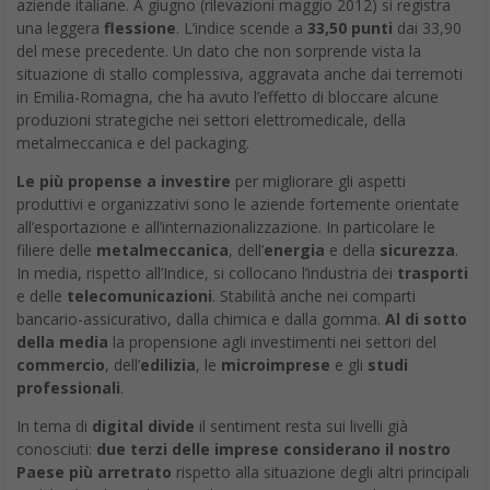
aziende italiane. A giugno (rilevazioni maggio 2012) si registra
una leggera
flessione
. L’indice scende a
33,50 punti
dai 33,90
del mese precedente. Un dato che non sorprende vista la
situazione di stallo complessiva, aggravata anche dai terremoti
in Emilia-Romagna, che ha avuto l’effetto di bloccare alcune
produzioni strategiche nei settori elettromedicale, della
metalmeccanica e del packaging.
Le più propense a investire
per migliorare gli aspetti
produttivi e organizzativi sono le aziende fortemente orientate
all’esportazione e all’internazionalizzazione. In particolare le
filiere delle
metalmeccanica
, dell’
energia
e della
sicurezza
.
In media, rispetto all’Indice, si collocano l’industria dei
trasporti
e delle
telecomunicazioni
. Stabilità anche nei comparti
bancario-assicurativo, dalla chimica e dalla gomma.
Al di sotto
della media
la propensione agli investimenti nei settori del
commercio
, dell’
edilizia
, le
microimprese
e gli
studi
professionali
.
In tema di
digital divide
il sentiment resta sui livelli già
conosciuti:
due terzi delle imprese considerano il nostro
Paese più arretrato
rispetto alla situazione degli altri principali