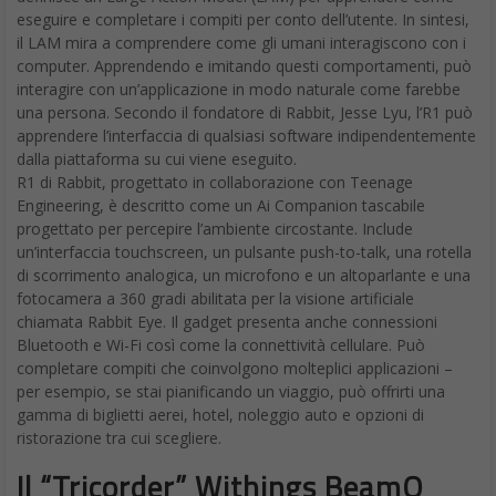
eseguire e completare i compiti per conto dell’utente. In sintesi,
il LAM mira a comprendere come gli umani interagiscono con i
computer. Apprendendo e imitando questi comportamenti, può
interagire con un’applicazione in modo naturale come farebbe
una persona. Secondo il fondatore di Rabbit, Jesse Lyu, l’R1 può
apprendere l’interfaccia di qualsiasi software indipendentemente
dalla piattaforma su cui viene eseguito.
R1 di Rabbit, progettato in collaborazione con Teenage
Engineering, è descritto come un Ai Companion tascabile
progettato per percepire l’ambiente circostante. Include
un’interfaccia touchscreen, un pulsante push-to-talk, una rotella
di scorrimento analogica, un microfono e un altoparlante e una
fotocamera a 360 gradi abilitata per la visione artificiale
chiamata Rabbit Eye. Il gadget presenta anche connessioni
Bluetooth e Wi-Fi così come la connettività cellulare. Può
completare compiti che coinvolgono molteplici applicazioni –
per esempio, se stai pianificando un viaggio, può offrirti una
gamma di biglietti aerei, hotel, noleggio auto e opzioni di
ristorazione tra cui scegliere.
Il “Tricorder” Withings BeamO