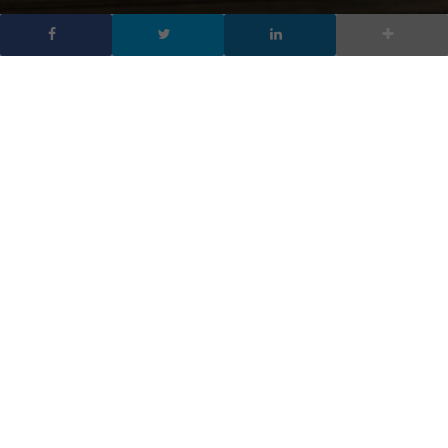
Il CIID apre in Italia, nel
convento di Astino:
avviate le iscrizioni
DA
FRANCESCO MARINO
|
12 GEN 2024
|
TECH-NEWS
|
Il CIID apre la sede italiana a Bergamo, nel Monastero
di Astino, offrendo un master in Interaction Design.
Iscrizioni aperte, con metodo di insegnamento basato
su progetti reali e sostenibilità ambientale
Il
CIID
(Copenaghen Institute of Interaction Design) apre in
Italia, uno delle istituzioni più riconosciute al mondo nel campo
dell’Interaction Design ha ora la sua sede in Italia.
Lo ha annunciato
Simona Maschi,
co-fondatrice de CIID, e la
sede rappresenta bene lo spirito della scuola.