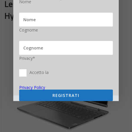
Lenovo ThinkBook Plus Gen 5
Nome
Hybrid
Cognome
Privacy*
Accetto la
Privacy Policy
REGISTRATI