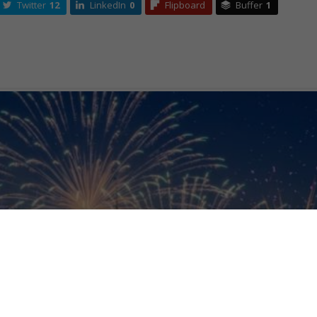
Twitter
12
LinkedIn
0
Flipboard
Buffer
1