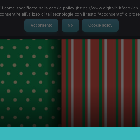
ili come specificato nella cookie policy (https://www.digitalic.it/cookie
cconsentire all’utilizzo di tali tecnologie con il tasto "Acconsento" o pro
Acconsento
No
Cookie policy
evice
Social Network
App
Automotive
Tech-News