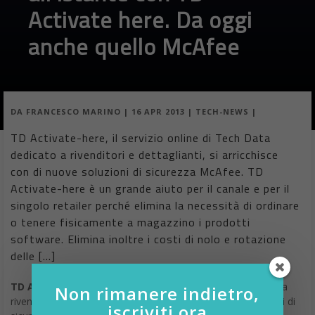
Activate here. Da oggi
anche quello McAfee
DA
FRANCESCO MARINO
|
16 APR 2013
|
TECH-NEWS
|
TD Activate-here, il servizio online di Tech Data
dedicato a rivenditori e dettaglianti, si arricchisce
con di nuove soluzioni di sicurezza McAfee. TD
Activate-here è un grande aiuto per il canale e per il
singolo retailer perché elimina la necessità di ordinare
o tenere fisicamente a magazzino i prodotti
software. Elimina inoltre i costi di nolo e rotazione
delle […]
TD Activate-here
, il servizio online di
Tech Data
dedicato a
Non rimanere indietro,
rivenditori e dettaglianti, si arricchisce con di nuove soluzioni di
iscriviti ora