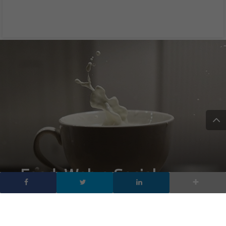
Food, Web e Social
Media: perché la cultura
del cibo passa anche