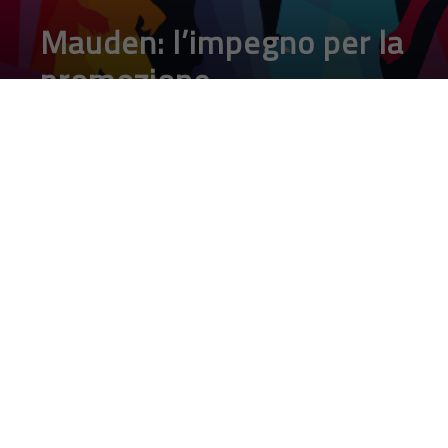
Mauden: l’impegno per la
promozione
dell’inclusione e dei
talenti
DA
FRANCESCO MARINO
|
21 SET 2022
|
TECH-NEWS
|
La società ha da sempre una cultura inclusiva che
deriva anche dalla sua trentennale guida Roberta
Viglione, a cui si aggiungono certificazioni e iniziative
specifiche per garantire il rispetto della diversità e
l’inclusività
Per p
romuovere il talento femminile
serve solo una cosa:
dare le stesse opportunità. Sembra una cosa semplice, ma per
raggiungere davvero questo traguardo occorrono molte