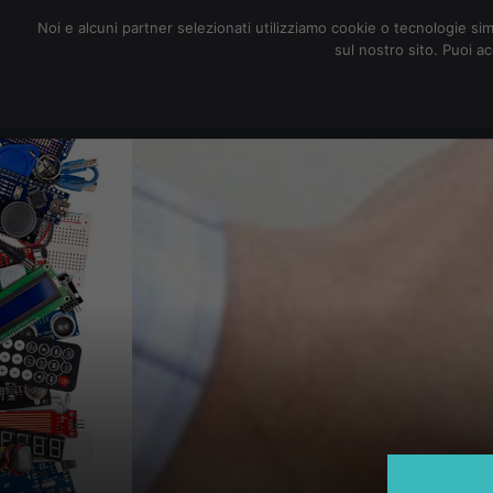
redazione@digitalic.it
Noi e alcuni partner selezionati utilizziamo cookie o tecnologie sim
sul nostro sito. Puoi a
Hardware & Software
D