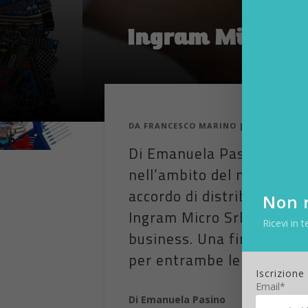
Ingram Micro p
DA
FRANCESCO MARINO
|
16 MAG 2012
Di Emanuela Pasino Una m
nell’ambito del networkin
accordo di distribuzione tr
Non r
Ingram Micro Srl e Thecus,
Ricevi in t
business. Una firma che 
per entrambe le società. 
Iscrizione
Email*
Di Emanuela Pasino