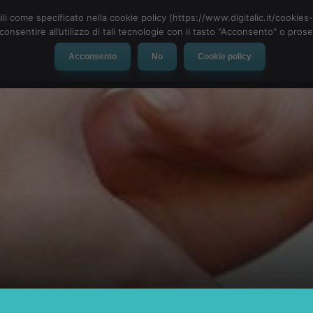
ili come specificato nella cookie policy (https://www.digitalic.it/cookie
cconsentire all’utilizzo di tali tecnologie con il tasto "Acconsento" o pro
Acconsento
No
Cookie policy
evice
Social Network
App
Automotive
Tech-News