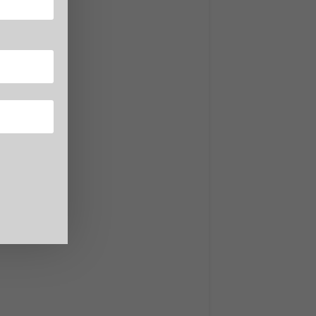
el
s
,
etrina
tri