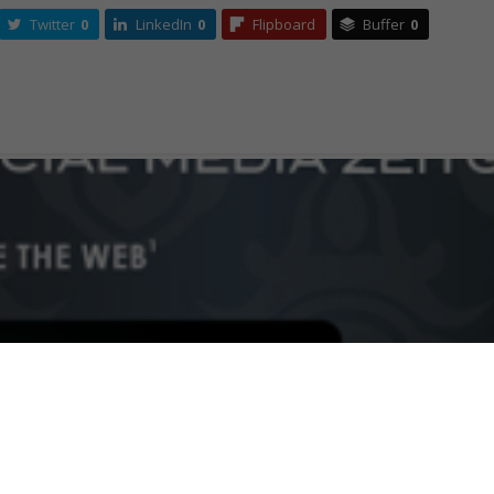
Twitter
0
LinkedIn
0
Flipboard
Buffer
0