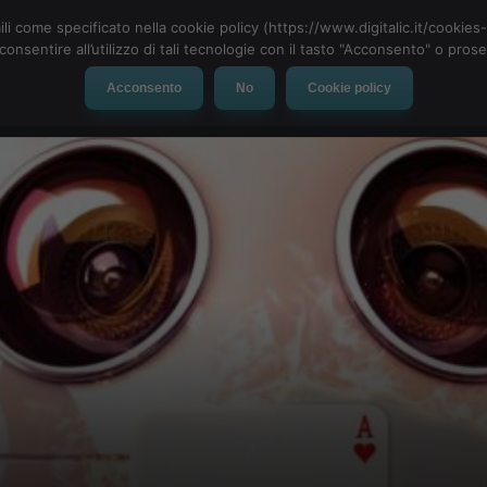
ili come specificato nella cookie policy (https://www.digitalic.it/cookie
cconsentire all’utilizzo di tali tecnologie con il tasto "Acconsento" o pro
Acconsento
No
Cookie policy
evice
Social Network
App
Automotive
Tech-News