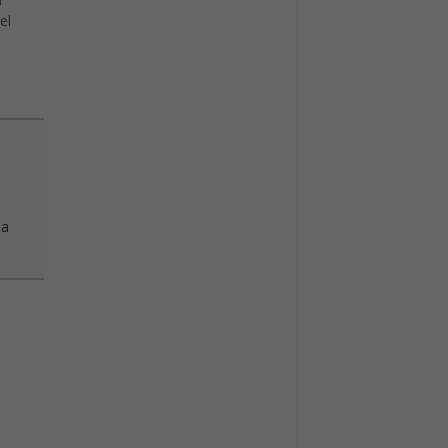
el
 a