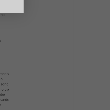
te
o
 mai
e
arando
 o
o sono
io tra
ebbe
creando
o
a