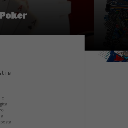
 Poker
ti e
e e
gica
ro.
 a
a posta