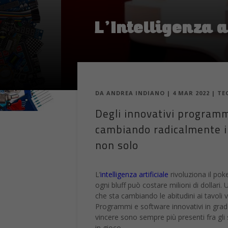
L’Intelligenza 
DA
ANDREA INDIANO
|
4 MAR 2022
|
TE
Degli innovativi programmi
cambiando radicalmente il 
non solo
L’
intelligenza artificiale
rivoluziona il pok
ogni bluff può costare milioni di dollari
che sta cambiando le abitudini ai tavoli 
Programmi e software innovativi in grado 
vincere sono sempre più presenti fra gli 
in gioco.