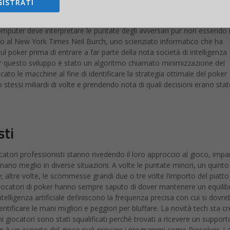
GISTRATI
n poco tempo le opzioni per il giocatore e indicare la scelta con le più al
li scacchi o del backgammon, in cui le mosse di entrambi i giocatori son
computer deve interpretare le puntate degli avversari pur non essendo
tto al New York Times Neil Burch, uno scienziato informatico che ha
 poker prima di entrare a far parte della nota società di intelligenza
r questo sviluppo è stato un algoritmo chiamato minimizzazione del
ato le macchine al fine di identificare la strategia ottimale del poker
stessi miliardi di volte e prendendo nota di quali decisioni erano stat
sti
catori professionisti stanno rivedendo il loro approccio al gioco, imp
no meglio in diverse situazioni. A volte le puntate minori, un quinto
; altre volte, le scommesse grandi due o tre volte l’importo del piatt
giocatori di poker hanno sempre saputo di dover mantenere un equilibr
 intelligenza artificiale definiscono la frequenza precisa con cui si dovr
entificare le mani migliori e peggiori per bluffare. La novità tech sta 
i giocatori sono stati squalificati perchè trovati a ricevere un support
non è un esperto del gioco può provare i programmi come Piosolver. L