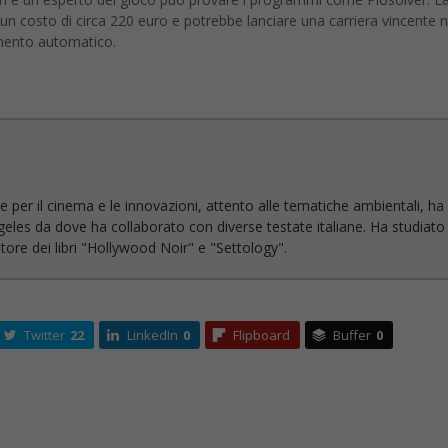
n costo di circa 220 euro e potrebbe lanciare una carriera vincente n
imento automatico.
e per il cinema e le innovazioni, attento alle tematiche ambientali, ha
geles da dove ha collaborato con diverse testate italiane. Ha studiato
ore dei libri "Hollywood Noir" e "Settology".
Twitter
22
LinkedIn
0
Flipboard
Buffer
0