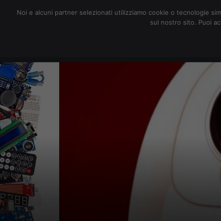
redazione@digitalic.it
Noi e alcuni partner selezionati utilizziamo cookie o tecnologie sim
sul nostro sito. Puoi a
Hardware & Software
D