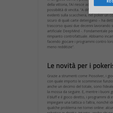
RE
della vittoria, l’AI riesce ad analizzare i
possibilità di vincita. “A differenza deg
evidenti sulla scacchiera, nel poker un 
sicuro di quali carte detengano – ha de
trascorso quasi due decenni lavorando sul
artificiale DeepMind -. Fondamentale pe
rimpianto controfattuale. Abbiamo incaric
facendo giocare i programmi contro loro 
meno redditizie”.
Le novità per i pokeri
Grazie a strumenti come Piosolver, i gio
con quale importo le scommesse funziona
anche un decimo del totale, sono l’ideale
la mossa da seguire. E, mentre i buoni 
il bluff e il gioco diretto, i programmi di
impiegare una tattica o l’altra, nonché id
qualche problema nei tornei online: alcun
robotico in diretta. Intanto, anche chi 