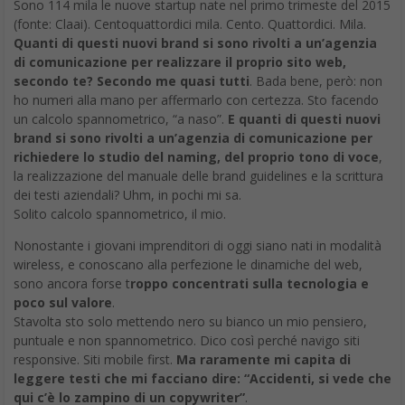
Sono 114 mila le nuove startup nate nel primo trimeste del 2015
(fonte: Claai). Centoquattordici mila. Cento. Quattordici. Mila.
Quanti di questi nuovi brand si sono rivolti a un’agenzia
di comunicazione per realizzare il proprio sito web,
secondo te? Secondo me quasi tutti
. Bada bene, però: non
ho numeri alla mano per affermarlo con certezza. Sto facendo
un calcolo spannometrico, “a naso”.
E quanti di questi nuovi
brand si sono rivolti a un’agenzia di comunicazione per
richiedere lo studio del naming, del proprio tono di voce
,
la realizzazione del manuale delle brand guidelines e la scrittura
dei testi aziendali? Uhm, in pochi mi sa.
Solito calcolo spannometrico, il mio.
Nonostante i giovani imprenditori di oggi siano nati in modalità
wireless, e conoscano alla perfezione le dinamiche del web,
sono ancora forse t
roppo concentrati sulla tecnologia e
poco sul valore
.
Stavolta sto solo mettendo nero su bianco un mio pensiero,
puntuale e non spannometrico. Dico così perché navigo siti
responsive. Siti mobile first.
Ma raramente mi capita di
leggere testi che mi facciano dire: “Accidenti, si vede che
qui c’è lo zampino di un copywriter”
.