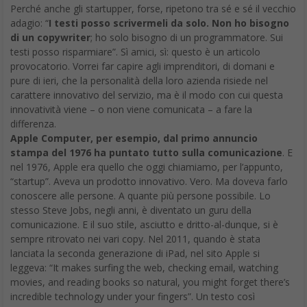
Perché anche gli startupper, forse, ripetono tra sé e sé il vecchio
adagio: “
I testi posso scrivermeli da solo. Non ho bisogno
di un copywriter
; ho solo bisogno di un programmatore. Sui
testi posso risparmiare”. Sì amici, sì: questo è un articolo
provocatorio. Vorrei far capire agli imprenditori, di domani e
pure di ieri, che la personalità della loro azienda risiede nel
carattere innovativo del servizio, ma è il modo con cui questa
innovatività viene – o non viene comunicata ­– a fare la
differenza.
Apple Computer, per esempio, dal primo annuncio
stampa del 1976 ha puntato tutto sulla comunicazione
. E
nel 1976, Apple era quello che oggi chiamiamo, per l’appunto,
“startup”. Aveva un prodotto innovativo. Vero. Ma doveva farlo
conoscere alle persone. A quante più persone possibile. Lo
stesso Steve Jobs, negli anni, è diventato un guru della
comunicazione. E il suo stile, asciutto e dritto-al-dunque, si è
sempre ritrovato nei vari copy. Nel 2011, quando è stata
lanciata la seconda generazione di iPad, nel sito Apple si
leggeva: “It makes surfing the web, checking email, watching
movies, and reading books so natural, you might forget there’s
incredible technology under your fingers”. Un testo così