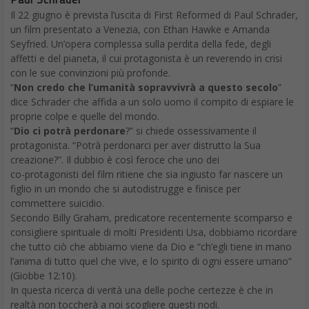
Il 22 giugno è prevista l’uscita di First Reformed di Paul Schrader,
un film presentato a Venezia, con Ethan Hawke e Amanda
Seyfried. Un’opera complessa sulla perdita della fede, degli
affetti e del pianeta, il cui protagonista è un reverendo in crisi
con le sue convinzioni più profonde.
“
Non credo che l’umanità sopravvivrà a questo secolo
”
dice Schrader che affida a un solo uomo il compito di espiare le
proprie colpe e quelle del mondo.
“
Dio ci potrà perdonare
?” si chiede ossessivamente il
protagonista. “Potrà perdonarci per aver distrutto la Sua
creazione?”. Il dubbio è così feroce che uno dei
co-protagonisti del film ritiene che sia ingiusto far nascere un
figlio in un mondo che si autodistrugge e finisce per
commettere suicidio.
Secondo Billy Graham, predicatore recentemente scomparso e
consigliere spirituale di molti Presidenti Usa, dobbiamo ricordare
che tutto ciò che abbiamo viene da Dio e “ch’egli tiene in mano
l’anima di tutto quel che vive, e lo spirito di ogni essere umano”
(Giobbe 12:10).
In questa ricerca di verità una delle poche certezze è che in
realtà non toccherà a noi scogliere questi nodi.