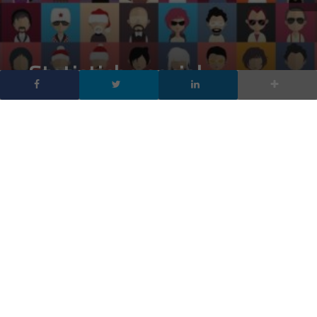
Statistiche social
network 2018: tutti i dati
sugli utenti Italia e
mondo
DA
FRANCESCO MARINO
|
23 APR 2018
|
SOCIAL NETWORK
,
TECH-NEWS
|
Le statistiche social network 2018 più complete,
aggiornate a Marzo 2018. Aumenta la diffusione dei
social media, cresce il numero degli utenti Facebook in
Italia, arrivano a 813 milioni gli utenti Instagram, 16