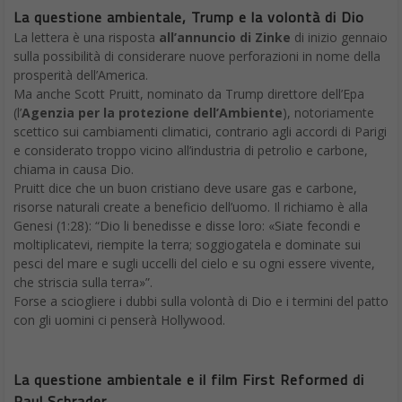
La questione ambientale, Trump e la volontà di Dio
La lettera è una risposta
all’annuncio di Zinke
di inizio gennaio
sulla possibilità di considerare nuove perforazioni in nome della
prosperità dell’America.
Ma anche Scott Pruitt, nominato da Trump direttore dell’Epa
(l’
Agenzia per la protezione dell’Ambiente
), notoriamente
scettico sui cambiamenti climatici, contrario agli accordi di Parigi
e considerato troppo vicino all’industria di petrolio e carbone,
chiama in causa Dio.
Pruitt dice che un buon cristiano deve usare gas e carbone,
risorse naturali create a beneficio dell’uomo. Il richiamo è alla
Genesi (1:28): “Dio li benedisse e disse loro: «Siate fecondi e
moltiplicatevi, riempite la terra; soggiogatela e dominate sui
pesci del mare e sugli uccelli del cielo e su ogni essere vivente,
che striscia sulla terra»”.
Forse a sciogliere i dubbi sulla volontà di Dio e i termini del patto
con gli uomini ci penserà Hollywood.
La questione ambientale e il film First Reformed di
Paul Schrader