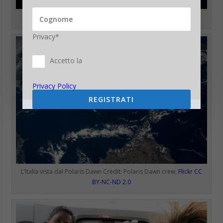
Credit: Polaris Dawn crew,
Flickr CC BY-NC-ND 2.0
Privacy*
Accetto la
Privacy Policy
REGISTRATI
L’Italia vista dal Polaris Dawn Credit: Polaris Dawn crew,
Flickr CC
BY-NC-ND 2.0