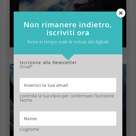
Non rimanere indietro,
iscriviti ora
Ricevi in tempo reale le notizie del digitale
Sara Gills. Polaris Dawn crew,
Flickr CC BY-NC-ND 2.0
Iscrizione alla Newsletter
Email*
controlla la tua inbox per confermare l'iscrizione
Nome
Cognome