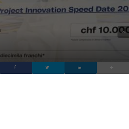
Ated Innovation Day: la
tecnologia che unisce
DA
FRANCESCO
|
28 SET 2024
|
TECH-NEWS
|