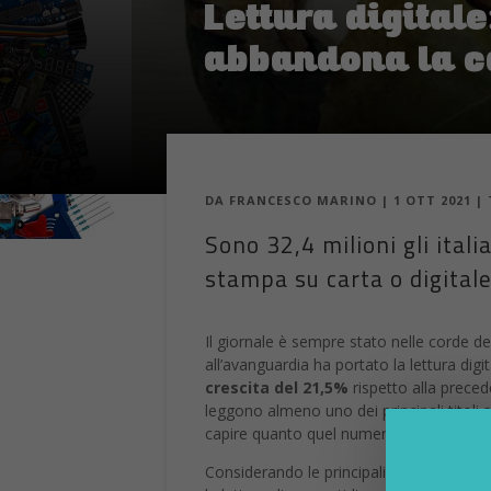
Lettura digital
abbandona la c
DA
FRANCESCO MARINO
|
1 OTT 2021
|
Sono 32,4 milioni gli itali
stampa su carta o digital
Il giornale è sempre stato nelle corde deg
all’avanguardia ha portato la lettura digit
crescita del 21,5%
rispetto alla precede
leggono almeno uno dei principali titoli 
capire quanto quel numero lato digital sia
Considerando le principali testate italia