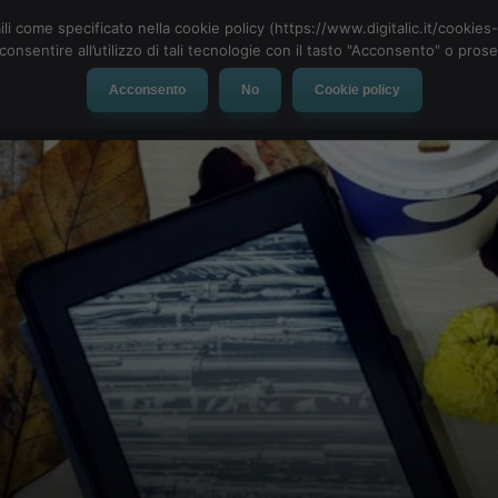
ili come specificato nella cookie policy (https://www.digitalic.it/cookie
cconsentire all’utilizzo di tali tecnologie con il tasto "Acconsento" o pro
Acconsento
No
Cookie policy
evice
Social Network
App
Automotive
Tech-News