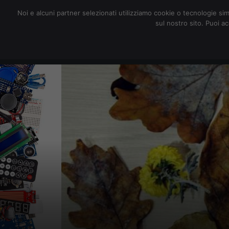
redazione@digitalic.it
Noi e alcuni partner selezionati utilizziamo cookie o tecnologie sim
sul nostro sito. Puoi a
Hardware & Software
D