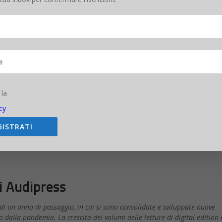
 la
cy
GISTRATI
lizzate
32.689 interviste
lungo un calendario di rilevazione di 38 se
1 luglio 2021, su un campione rappresentativo della popolazione itali
ti Audipress
o di un anno di passaggio, in cui si sono consolidate e sviluppate nuove
alla pandemia. La crescita dei volumi delle letture di digital edition e