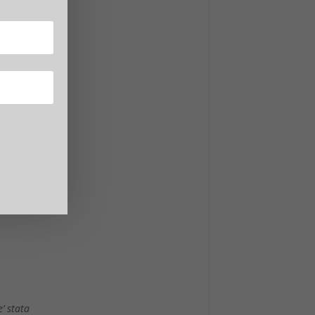
ttimane
ana di
’ stata