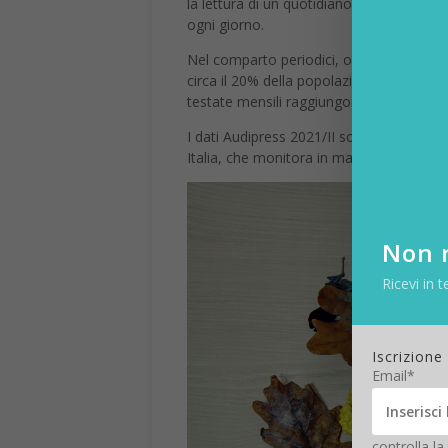
la lettura di un quotidiano
il 21,6% degli
ogni giorno.
Nel comparto periodici, ogni settimana s
circa il 20% della popolazione di riferime
testate mensili raggiungono il 18,7% degli 
I dati Audipress 2021/II sono il risultato 
Italia, che monitora in maniera continuativ
Non r
Ricevi in t
Iscrizione
Email*
controlla la