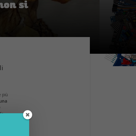
non si
li
e più
una
e
fa
averso