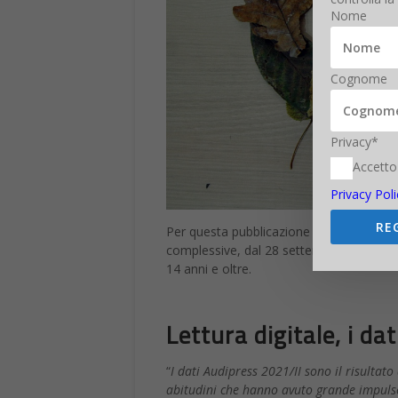
Nome
Cognome
Privacy*
Accetto
Privacy Poli
RE
Per questa pubblicazione sono state rea
complessive, dal 28 settembre 2020 all’1
14 anni e oltre.
Lettura digitale, i da
“
I dati Audipress 2021/II sono il risultat
abitudini che hanno avuto grande impulso d