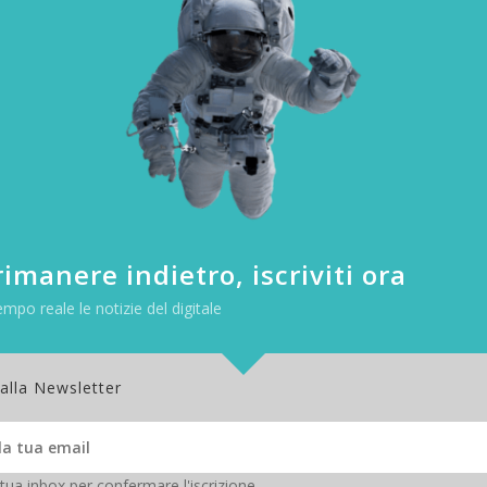
 italiani
+14 anni (11.453.000 lettori), con
circa 16,5 milioni di let
ono quasi 16,6 milioni le letture per le testate settimanali, che coinv
nto (10.562.000 lettori), mentre ogni mese circa 16,7 milioni di letture
italiani (9.895.000 lettori).
della
survey ufficiale
per la lettura sulla stampa quotidiana e periodic
a le abitudini di lettura e la fruizione delle principali testate.
imanere indietro, iscriviti ora
empo reale le notizie del digitale
 alla Newsletter
 tua inbox per confermare l'iscrizione