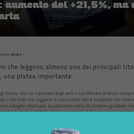
e: aumento del +21,5%, ma 
arta
TECH-NEWS
|
ani che leggono almeno uno dei principali tito
e, una platea importante
li italiani. Ma con il passare degli anni e il proliferare di device sempr
ale a dei livelli mai raggiunti. A snocciolare dati è Audipress che rivela
nte indagine effettuata. In particolare sono 32,4 milioni gli italiani ch
stampa su carta o digitale replica ogni mese. Il che in termini numerici 
 significativo.
ne, su carta o digitale, in un giorno medio accede all’informazione attr