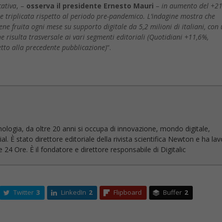
cativa
, –
osserva il presidente Ernesto Mauri
–
in aumento del +2
he triplicata rispetto al periodo pre-pandemico. L’indagine mostra che
iene fruita ogni mese su supporto digitale da 5,2 milioni di italiani, con
he risulta trasversale ai vari segmenti editoriali (Quotidiani +11,6%,
tto alla precedente pubblicazione)
“.
nologia, da oltre 20 anni si occupa di innovazione, mondo digitale,
l. È stato direttore editoriale della rivista scientifica Newton e ha la
 24 Ore. È il fondatore e direttore responsabile di Digitalic
Twitter
3
LinkedIn
2
Flipboard
Buffer
2