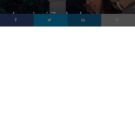
I coniugi Zuckerberg
cominciano a dare in
beneficenza il 99% delle
loro azioni Facebook
DA
FRANCESCO MARINO
|
23 AGO 2016
|
SOCIAL NETWORK
,
TECH-NEWS
|
I coniugi Zuckerberg mantengono la promessa e
cominciano a dare il in beneficenza il 99% per loro
patrimonio, a piccoli passi. In una emozionante lettera
scritta alla figlia appena nata Mark Zuckerberg e
Priscilla Chan avevano promesso di dare agli altri il
99% delle loro azioni Facebook per un valore di 45