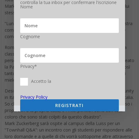
controlla la tua inbox per confermare l'iscrizione
Mark Zuckerberg sarà lunedì 27 a Roma. Lo ha comunicato lui
Nome
stesso sulla sua bacheca Facebook, con questo post:
“Lunedì sarò a Roma e terrò una sessione di Q&A con la nostra
community in Italia. Se avete una domanda, postatela come
Cognome
commento qui sotto.
Roma è una città speciale per me. Ho studiato latino e storia
classica per molti anni. Mi piace visitare le case dei miei
personaggi storici preferiti, come Cesare Augusto, che ha creato
Privacy*
la Pax Romana – 200 anni di pace nel mondo. Amo Roma così
tanto che Priscilla ed io l’abbiamo scelta per la nostra luna di
miele dopo esserci sposati!
Accetto la
Desidero inoltre trascorrere del tempo con la nostra community
Privacy Policy
in Italia a seguito del terremoto che ieri ha colpito il centro Italia.
So che è un momento difficile per le persone che hanno perso i
REGISTRATI
propri cari o la propria casa, e i miei pensieri sono con tutti
coloro che sono stati colpiti da questo disastro”.
Mark Zuckerberg sarà ospite al campus della Luiss per un
“Townhall Q&A”: un incontro con gli studenti per rispondere alle
loro domande e a quelle di chi vorrà sottoporne altre attraverso