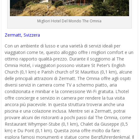
Migliori Hotel Del Mondo The Omnia
Zermatt, Svizzera
Con un ambiente di lusso e una varietà di servizi ideali per
viaggiatori come te, questo alloggio offre i migliori comfort e un
ottimo rapporto qualità-prezzo. Durante il soggiorno al The
Omnia Hotel, i viaggiatori possono visitare St Peter’s English
Church (0,1 km) e Parish church of St Mauritius (0,1 km), alcune
delle principali attrazioni di Zermatt. The Omnia offre agli ospiti
diversi servizi in camera come TV a schermo piatto, aria
condizionata e minibar e la connessione Wi-Fi gratuita. L’hotel
offre concierge e servizio in camera per rendere la tua visita
ancora più piacevole. In questa struttura troverai anche una
piscina e una colazione inclusa. Mentre sei a Zermatt, potrai
provare alcuni dei ristoranti a pochi passi dal The Omnia, come
Restaurant Whymper-Stube (0,1 km), Chalet da Giuseppe (0,5
km) e Du Pont (0,1 km). Questa zona offre molto da fare:
esplora famosi monumenti e statue come Bergführerdenkmal. Il