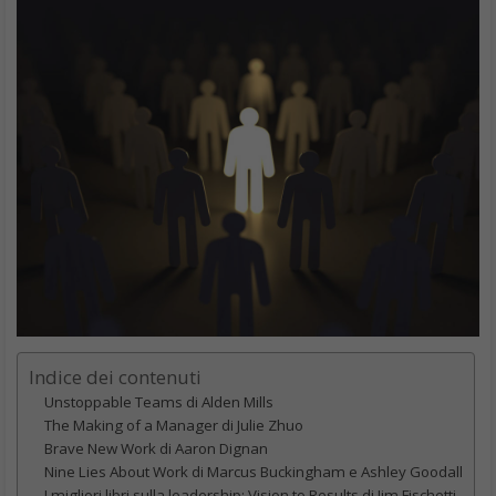
Indice dei contenuti
Unstoppable Teams di Alden Mills
The Making of a Manager di Julie Zhuo
Brave New Work di Aaron Dignan
Nine Lies About Work di Marcus Buckingham e Ashley Goodall
I migliori libri sulla leadership: Vision to Results di Jim Fischetti