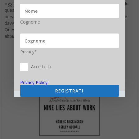
oggi accettiamo come dati di fatto sono tutt’altro che vere. In
questo libro, Buckingham e Goodall smantellano nove miti
pervasivi sul luogo di lavoro e rivelano ciò a cui bisognerebbe
Cognome
davvero mirare se si vuole diventare un leader eccezionale.
Questa è una lettura particolarmente brillante per chiunque
abbia passato decenni a scalare la gerarchia aziendale.
Privacy*
Accetto la
Privacy Policy
REGISTRATI