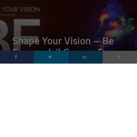
Shape Your Vision – Be
Engaged: il Gruppo E
traccia il futuro
dell’Information
Technology a Firenze
DA
FRANCESCO MARINO
|
21 NOV 2023
|
TECH-NEWS
|