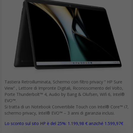
Tastiera Retroilluminata, Schermo con filtro privacy ” HP Sure
View” , Lettore di Impronte Digitali, Riconoscimento del Volto,
Porte Thunderbolt™ 4, Audio by Bang & Olufsen, Wifi 6, Intel®
EVO™.
Si tratta di un Notebook Convertibile Touch con Intel® Core™ i7,
schermo privacy, Intel® EVO™ – 3 anni di garanzia inclusi.
Lo sconto sul sito HP è del 25%: 1.199,98 € anziché 1.599,97€