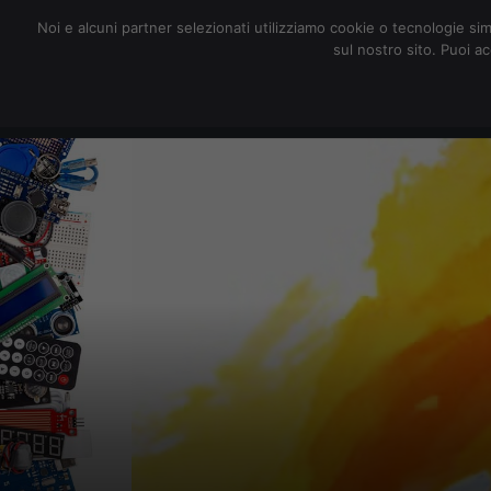
redazione@digitalic.it
Noi e alcuni partner selezionati utilizziamo cookie o tecnologie sim
sul nostro sito. Puoi a
Hardware & Software
D