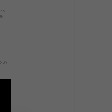
modo
le
io un