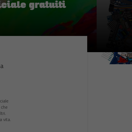
iciale gratuiti
za
ciale
che
tri.
a vita.