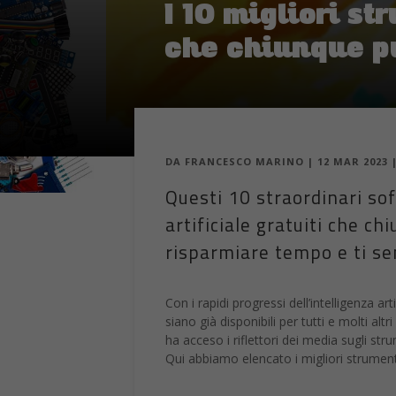
I 10 migliori st
che chiunque pu
DA
FRANCESCO MARINO
|
12 MAR 2023
Questi 10 straordinari sof
artificiale gratuiti che c
risparmiare tempo e ti se
Con i rapidi progressi dell’intelligenza ar
siano già disponibili per tutti e molti a
ha acceso i riflettori dei media sugli stru
Qui abbiamo elencato i migliori strumenti d