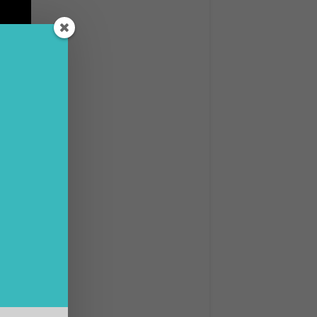
come
vere le