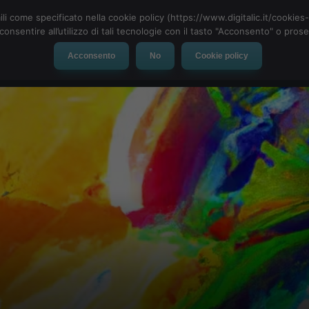
ili come specificato nella cookie policy (https://www.digitalic.it/cookie
cconsentire all’utilizzo di tali tecnologie con il tasto "Acconsento" o pro
Acconsento
No
Cookie policy
evice
Social Network
App
Automotive
Tech-News