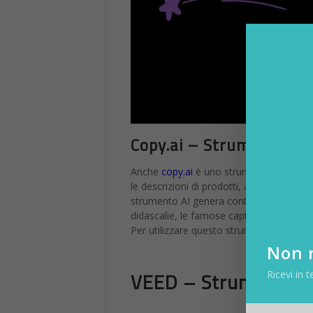
Copy.ai – Strumento AI di
Anche
copy.ai
è uno strumento di intellig
le descrizioni di prodotti, annunci pubbli
strumento AI genera contenuti unici e di f
didascalie, le famose caption, sui social
Per utilizzare questo strumento AI gratui
Non r
Ricevi in t
VEED – Strumento di 