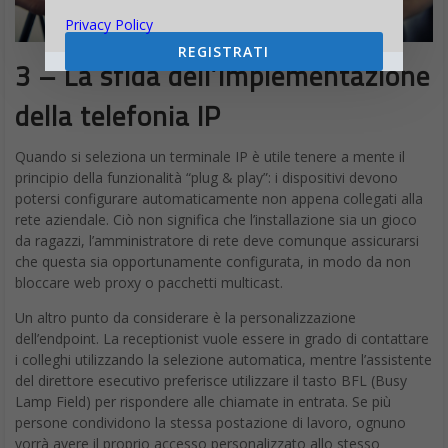
Privacy Policy
REGISTRATI
3 – La sfida dell’implementazione
della telefonia IP
Quando si seleziona un terminale IP è utile tenere a mente il
principio della funzionalità “plug & play”: i dispositivi devono
potersi configurare automaticamente non appena collegati alla
rete aziendale. Ciò non significa che l’installazione sia un gioco
da ragazzi, l’amministratore di rete deve comunque assicurarsi
che questa sia opportunamente configurata, in modo da non
bloccare web proxy o pacchetti multicast.
Un altro punto da considerare è la personalizzazione
dell’endpoint. La receptionist vuole essere in grado di contattare
i colleghi utilizzando la selezione automatica, mentre l’assistente
del direttore esecutivo preferisce utilizzare il tasto BFL (Busy
Lamp Field) per rispondere alle chiamate in entrata. Se più
persone condividono la stessa postazione di lavoro, ognuno
vorrà avere il proprio accesso personalizzato allo stesso