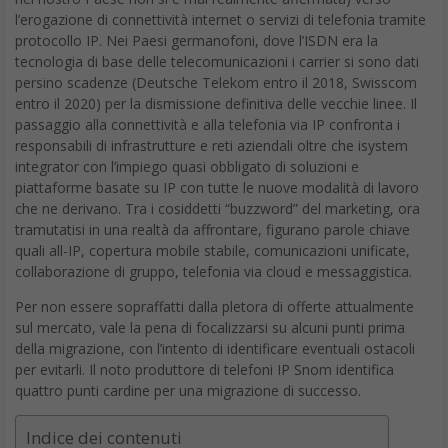
l’erogazione di connettività internet o servizi di telefonia tramite
protocollo IP. Nei Paesi germanofoni, dove l’ISDN era la
tecnologia di base delle telecomunicazioni i carrier si sono dati
persino scadenze (Deutsche Telekom entro il 2018, Swisscom
entro il 2020) per la dismissione definitiva delle vecchie linee. Il
passaggio alla connettività e alla telefonia via IP confronta i
responsabili di infrastrutture e reti aziendali oltre che isystem
integrator con l’impiego quasi obbligato di soluzioni e
piattaforme basate su IP con tutte le nuove modalità di lavoro
che ne derivano. Tra i cosiddetti “buzzword” del marketing, ora
tramutatisi in una realtà da affrontare, figurano parole chiave
quali all-IP, copertura mobile stabile, comunicazioni unificate,
collaborazione di gruppo, telefonia via cloud e messaggistica.
Per non essere sopraffatti dalla pletora di offerte attualmente
sul mercato, vale la pena di focalizzarsi su alcuni punti prima
della migrazione, con l’intento di identificare eventuali ostacoli
per evitarli. Il noto produttore di telefoni IP Snom identifica
quattro punti cardine per una migrazione di successo.
Indice dei contenuti