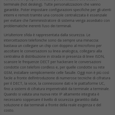
terminale (hot desking). Tutte personalizzazioni che vanno
garantite. Poter impostare configurazioni specifiche per gli utenti
interni e remoti tramite una console centralizzata è essenziale
per evitare che l’amministratore di sistema venga assediato con
problematiche inerenti l’uso dei terminali.
Un’ulteriore sfida è rappresentata dalla sicurezza. Le
intercettazioni telefoniche sono da sempre una minaccia:
bastava un collegare un chip con doppino al microfono per
ascoltare le conversazioni su linea analogica, collegarsi alla
centralina di distribuzione in strada in presenza di linee ISDN,
scansire le frequenze DECT per hackerare le conversazioni
condotte con telefoni cordless e, per quelle condotte su rete
GSM, installare semplicemente celle fasulle. Oggi non è più così
facile a fronte dell’introduzione di numerose tecniche di cifratura
per il DECT, la voce, la connessione dati e le piattaforme UC,
fino a sistemi di cifratura impenetrabili da terminale a terminale.
Quando si valuta una nuova rete IP altamente integrata è
necessario soppesare il livello di sicurezza garantito dalla
soluzione e dai terminali a fronte della reale esigenza e del
costo.