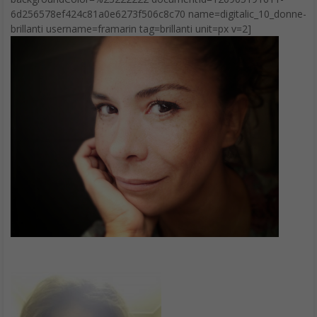
6d256578ef424c81a0e6273f506c8c70 name=digitalic_10_donne-
brillanti username=framarin tag=brillanti unit=px v=2]