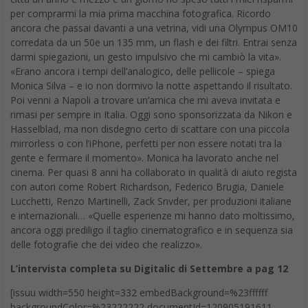
per comprarmi la mia prima macchina fotografica. Ricordo
ancora che passai davanti a una vetrina, vidi una Olympus OM10
corredata da un 50e un 135 mm, un flash e dei filtri. Entrai senza
darmi spiegazioni, un gesto impulsivo che mi cambiò la vita».
«Erano ancora i tempi dell’analogico, delle pellicole – spiega
Monica Silva – e io non dormivo la notte aspettando il risultato.
Poi venni a Napoli a trovare un’amica che mi aveva invitata e
rimasi per sempre in Italia. Oggi sono sponsorizzata da Nikon e
Hasselblad, ma non disdegno certo di scattare con una piccola
mirrorless o con l’iPhone, perfetti per non essere notati tra la
gente e fermare il momento». Monica ha lavorato anche nel
cinema. Per quasi 8 anni ha collaborato in qualità di aiuto regista
con autori come Robert Richardson, Federico Brugia, Daniele
Lucchetti, Renzo Martinelli, Zack Snvder, per produzioni italiane
e internazionali… «Quelle esperienze mi hanno dato moltissimo,
ancora oggi prediligo il taglio cinematografico e in sequenza sia
delle fotografie che dei video che realizzo».
L’intervista completa su Digitalic di Settembre a pag 12
[issuu width=550 height=332 embedBackground=%23ffffff
backgroundColor=%23222222 documentId=120905191611-