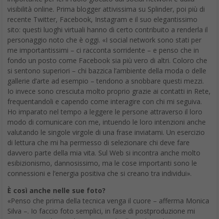
visibilità online. Prima blogger attivissima su Splinder, poi più di
recente Twitter, Facebook, Instagram e il suo elegantissimo
sito: questi luoghi virtuali hanno di certo contribuito a renderla il
personaggio noto che è oggi. «I social network sono stati per
me importantissimi – ci racconta sorridente – e penso che in
fondo un posto come Facebook sia più vero di altri. Coloro che
si sentono superiori – chi bazzica l’ambiente della moda o delle
gallerie d’arte ad esempio – tendono a snobbare questi mezzi.
Io invece sono cresciuta molto proprio grazie ai contatti in Rete,
frequentandoli e capendo come interagire con chi mi seguiva.
Ho imparato nel tempo a leggere le persone attraverso il loro
modo di comunicare con me, intuendo le loro intenzioni anche
valutando le singole virgole di una frase inviatami. Un esercizio
di lettura che mi ha permesso di selezionare chi deve fare
davvero parte della mia vita. Sul Web si incontra anche molto
esibizionismo, dannosissimo, ma le cose importanti sono le
connessioni e l’energia positiva che si creano tra individui».
È così anche nelle sue foto?
«Penso che prima della tecnica venga il cuore – afferma Monica
Silva –. Io faccio foto semplici, in fase di postproduzione mi