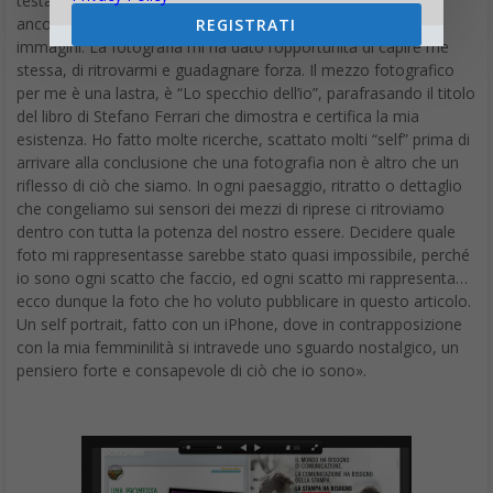
testa alta; questa sono io e per chi mi vuole leggere, avrò
ancora tanto da raccontare con la mia anima, con le mie
REGISTRATI
immagini. La fotografia mi ha dato l’opportunità di capire me
stessa, di ritrovarmi e guadagnare forza. Il mezzo fotografico
per me è una lastra, è “Lo specchio dell’io”, parafrasando il titolo
del libro di Stefano Ferrari che dimostra e certifica la mia
esistenza. Ho fatto molte ricerche, scattato molti “self” prima di
arrivare alla conclusione che una fotografia non è altro che un
riflesso di ciò che siamo. In ogni paesaggio, ritratto o dettaglio
che congeliamo sui sensori dei mezzi di riprese ci ritroviamo
dentro con tutta la potenza del nostro essere. Decidere quale
foto mi rappresentasse sarebbe stato quasi impossibile, perché
io sono ogni scatto che faccio, ed ogni scatto mi rappresenta…
ecco dunque la foto che ho voluto pubblicare in questo articolo.
Un self portrait, fatto con un iPhone, dove in contrapposizione
con la mia femminilità si intravede uno sguardo nostalgico, un
pensiero forte e consapevole di ciò che io sono».