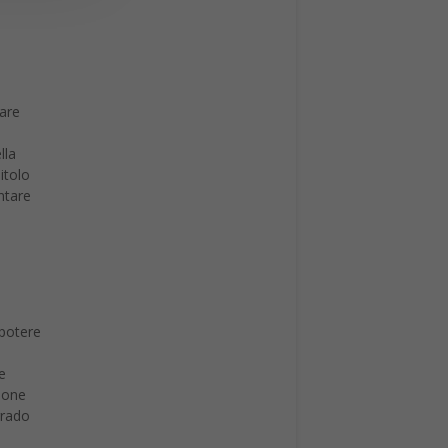
care
lla
itolo
ntare
 potere
e
ione
grado