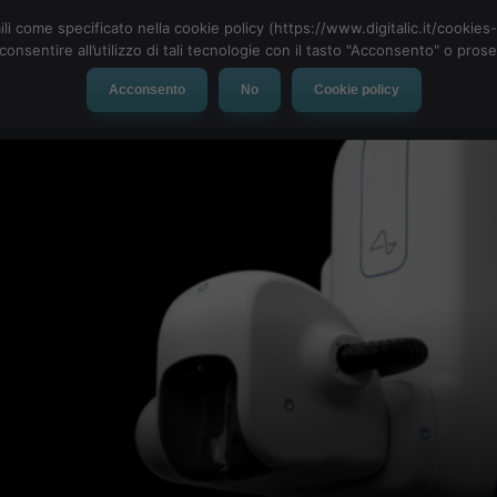
ili come specificato nella cookie policy (https://www.digitalic.it/cookie
cconsentire all’utilizzo di tali tecnologie con il tasto "Acconsento" o pro
Acconsento
No
Cookie policy
evice
Social Network
App
Automotive
Tech-News