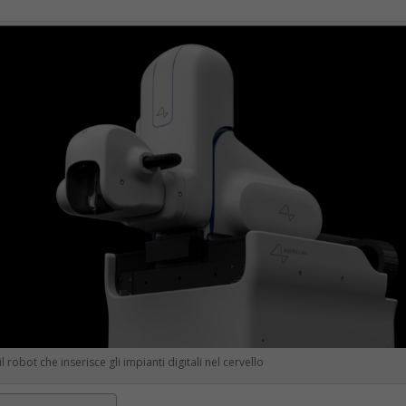
il robot che inserisce gli impianti digitali nel cervello