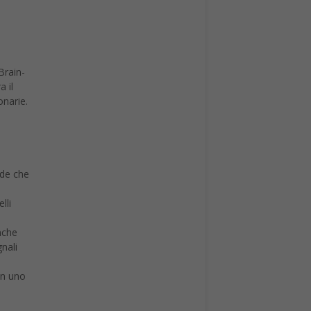
Brain-
a il
onarie.
ede che
lli
anche
gnali
in uno