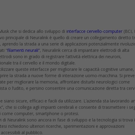
usk che si dedica allo sviluppo di i
nterfacce cervello-computer
(BCI, 
o principale di Neuralink è quello di creare un collegamento diretto tr
i, aprendo la strada a una serie di applicazioni potenzialmente rivoluzi
ati “
filamenti neurali”
, Neuralink cerca di impiantare elettrodi di alta
trodi sono in grado di registrare l’attività elettrica dei neuroni,
ale tra il cervello e il mondo digitale.
utilizzare queste interfacce per migliorare le capacità cognitive umane,
prire la strada a nuove forme di interazione uomo-macchina. Si prev
ate per migliorare la memoria, affrontare disturbi neurologici come
 vista o l’udito, e persino consentire una comunicazione diretta tra cerve
 siano sicure, efficaci e facili da utilizzare. L’azienda sta lavorando 
”, che si collega agli impianti cerebrali e consente di trasmettere i se
sterni come computer, smartphone o protesi.
vi di Neuralink sono ancora in fase di sviluppo e la tecnologia si trova 
 attesi richiedono ulteriori ricerche, sperimentazioni e approvazioni
accessibili al pubblico.