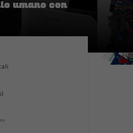
ello umano con
ali
il
nni