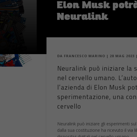
Elon Musk potrà
Neuralink
DA
FRANCESCO MARINO
|
28 MAG 2023
Neuralink può iniziare la 
nel cervello umano. L’aut
l’azienda di Elon Musk pot
sperimentazione, una con
cervello
Neuralink può iniziare gli esperimenti sul
dalla sua costituzione ha ricevuto il via
dispositivi digitali nel cervello umano.