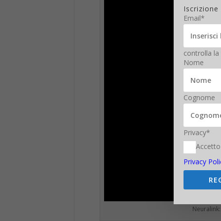
Iscrizione
Email*
controlla la
Nome
Cognome
Privacy*
Accetto
Privacy Poli
RE
Neuralink: 