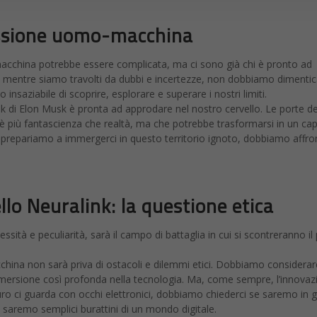
essione uomo-macchina
cchina potrebbe essere complicata, ma ci sono già chi è pronto ad
E mentre siamo travolti da dubbi e incertezze, non dobbiamo dimenti
o insaziabile di scoprire, esplorare e superare i nostri limiti.
ink di Elon Musk è pronta ad approdare nel nostro cervello. Le porte de
è più fantascienza che realtà, ma che potrebbe trasformarsi in un cap
i prepariamo a immergerci in questo territorio ignoto, dobbiamo affro
llo Neuralink: la questione etica
sità e peculiarità, sarà il campo di battaglia in cui si scontreranno il
ina non sarà priva di ostacoli e dilemmi etici. Dobbiamo considerar
immersione così profonda nella tecnologia. Ma, come sempre, l’innovaz
uro ci guarda con occhi elettronici, dobbiamo chiederci se saremo in 
saremo semplici burattini di un mondo digitale.