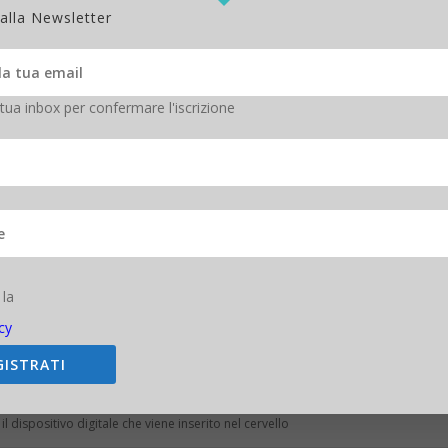
 alla Newsletter
 tua inbox per confermare l'iscrizione
 la
cy
GISTRATI
il dispositivo digitale che viene inserito nel cervello