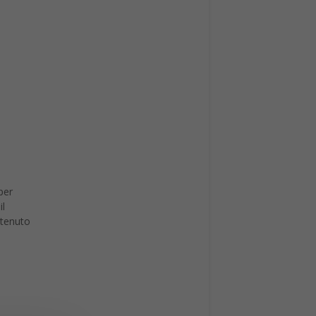
per
il
ttenuto