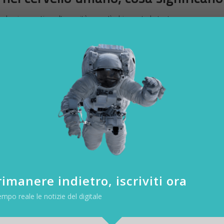
lzo in avanti per l’umanità, ma c’è chi scuote la testa con preoccupa
 uomo e macchina, in cui i confini tra biologico e digitale si dissolvono 
a nostra coscienza, può spaventare anche il più coraggioso dei futuris
mo disposti a sacrificare per ottenere una connessione ultra-rapida c
 aperto le porte della mente umana a possibilità potenzialmente infini
anità? Sarà ancora possibile mantenere la nostra individualità, o ci
o-digitale?
regno dei nostri neuroni, il nostro concetto di privacy viene messo
ivi impiantati potrebbero fungere, secondo i pessimisti, da spie che
l concetto di sorveglianza a nuovi livelli.
l’umanità è capace di adattarsi e superare le sfide più incredibili. Pot
n uno spirito illuminato e un po’ di ironia. Dopotutto, la nostra mente
ri bizzarri. Forse, se riusciremo a convivere con questi dispositivi digit
ovo modo di esprimere la nostra creatività e di interagire con il mond
imanere indietro, iscriviti ora
empo reale le notizie del digitale