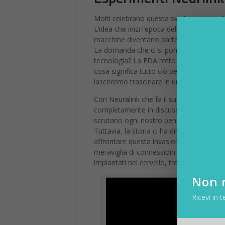
Molti celebrano questa svolta come un ba
L’idea che inizi l’epoca della simbiosi tra
macchine diventano parte integrante dell
La domanda che ci si pone è: quanto sia
tecnologia? La FDA rotto gli indugi e ha
cosa significa tutto ciò per la nostra um
lasceremo trascinare in un vortice cerebr
Con Neuralink che fa il suo ingresso nel 
completamente in discussione. I disposit
scrutano ogni nostro pensiero, portando i
Tuttavia, la storia ci ha dimostrato che 
affrontare questa invasione cerebrale co
meraviglia di connessioni neurali e pensie
impiantati nel cervello, troveremo un nu
Non r
Ricevi in t