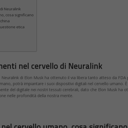
 di Neuralink
o, cosa significano
cchina
questione etica
menti nel cervello di Neuralink
, Neuralink di Elon Musk ha ottenuto il via libera tanto atteso da FDA 
mano, potrà impiantare i suoi dispositivi digitali nel cervello umano. È 
nte del digitale nei nostri tessuti cerebrali, dato che Elon Musk ha o
ione nelle profondità della nostra mente.
nel cervello umano, cosa significano