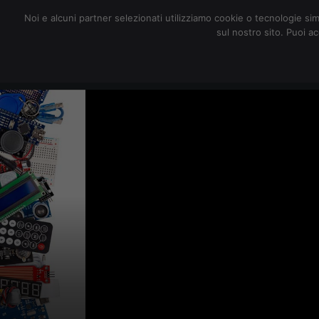
redazione@digitalic.it
Noi e alcuni partner selezionati utilizziamo cookie o tecnologie sim
sul nostro sito. Puoi a
Hardware & Software
D