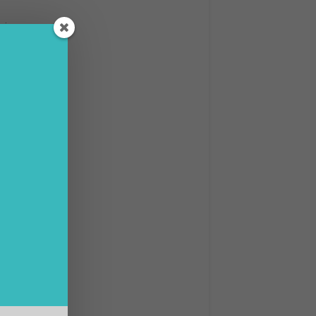
zione.
e le
ti.
on la
te, ma
remmo
 è una
ali
o.