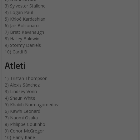
3) Sylvester Stallone
4) Logan Paul
5) Khloé Kardashian
6) Jair Bolsonaro
7) Brett Kavanaugh
8) Hailey Baldwin
9) Stormy Daniels
10) Cardi B
Atleti
1) Tristan Thompson
2) Alexis Sánchez
3) Lindsey Vonn
4) Shaun White
5) Khabib Nurmagomedov
6) Kawhi Leonard
7) Naomi Osaka
8) Philippe Coutinho
9) Conor McGregor
10) Harry Kane