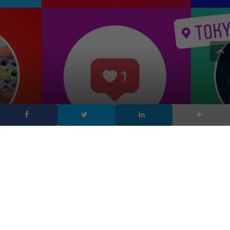
Instagram, i trend del
2018
DA
FRANCESCO MARINO
|
13 DIC 2018
|
SOCIAL NETWORK
,
TECH-NEWS
|