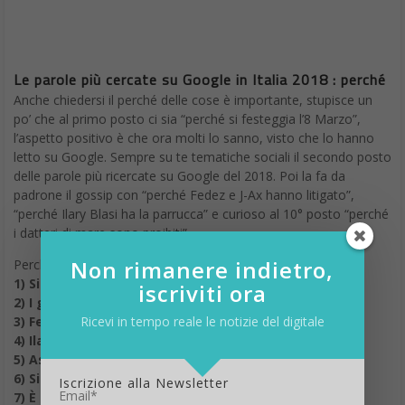
Le parole più cercate su Google in Italia 2018 : perché
Anche chiedersi il perché delle cose è importante, stupisce un
po’ che al primo posto ci sia “perché si festeggia l’8 Marzo”,
l’aspetto positivo è che ora molti lo sanno, visto che lo hanno
letto su Google. Sempre su te tematiche sociali il secondo posto
delle parole più ricercate su Google del 2018. Poi la fa da
padrone il gossip con “perché Fedez e J-Ax hanno litigato”,
“perché Ilary Blasi ha la parrucca” e curioso al 10° posto “perché
i datteri di mare sono proibiti”
Non rimanere indietro,
Perché…
1) Si festeggia l’8 marzo
iscriviti ora
2) I giocatori hanno un segno rosso in faccia
Ricevi in tempo reale le notizie del digitale
3) Fedez e J-Ax hanno litigato
4) Ilary Blasi ha la parrucca
5) Asia Argento non conduce più X Factor
6) Si dice ferragosto
Iscrizione alla Newsletter
Email*
7) È morto Avicii