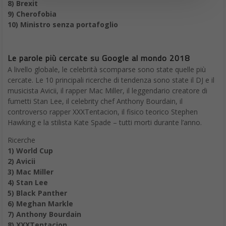
8) Brexit
9) Cherofobia
10) Ministro senza portafoglio
Le parole più cercate su Google al mondo 2018
A livello globale, le celebrità scomparse sono state quelle più
cercate. Le 10 principali ricerche di tendenza sono state il DJ e il
musicista Avicii, il rapper Mac Miller, il leggendario creatore di
fumetti Stan Lee, il celebrity chef Anthony Bourdain, il
controverso rapper XXXTentacion, il fisico teorico Stephen
Hawking e la stilista Kate Spade – tutti morti durante l’anno.
Ricerche
1) World Cup
2) Avicii
3) Mac Miller
4) Stan Lee
5) Black Panther
6) Meghan Markle
7) Anthony Bourdain
8) XXXTentacion