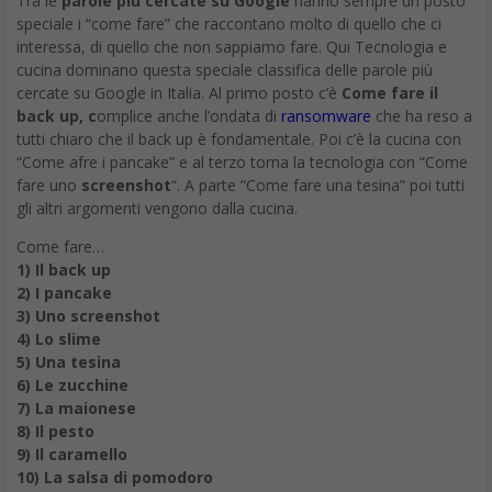
Tra le
parole più cercate su Google
hanno sempre un posto
speciale i “come fare” che raccontano molto di quello che ci
interessa, di quello che non sappiamo fare. Qui Tecnologia e
cucina dominano questa speciale classifica delle parole più
cercate su Google in Italia. Al primo posto c’è
Come fare il
back up, c
omplice anche l’ondata di
ransomware
che ha reso a
tutti chiaro che il back up è fondamentale. Poi c’è la cucina con
“Come afre i pancake” e al terzo torna la tecnologia con “Come
fare uno
screenshot
“. A parte “Come fare una tesina” poi tutti
gli altri argomenti vengono dalla cucina.
Come fare…
1) Il back up
2) I pancake
3) Uno screenshot
4) Lo slime
5) Una tesina
6) Le zucchine
7) La maionese
8) Il pesto
9) Il caramello
10) La salsa di pomodoro