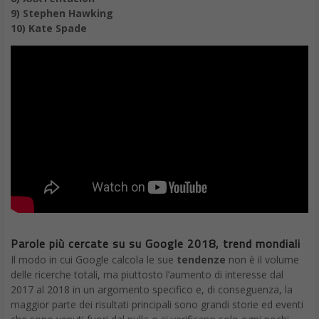
9) Stephen Hawking
10) Kate Spade
Parole più cercate su su Google 2018, trend mondiali
Il modo in cui Google calcola le sue
tendenze
non è il volume
delle ricerche totali, ma piuttosto l’aumento di interesse dal
2017 al 2018 in un argomento specifico e, di conseguenza, la
maggior parte dei risultati principali sono grandi storie ed eventi