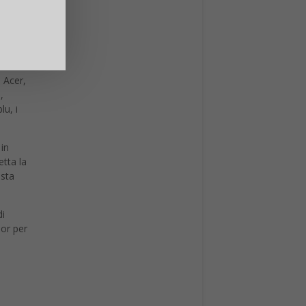
tinua
o
tti la
, Acer,
,
u, i
 in
etta la
esta
di
dor per