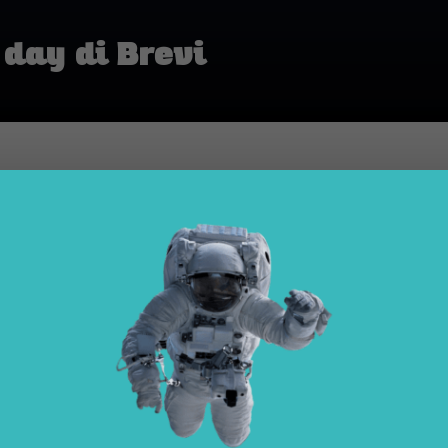
 day di Brevi
TECH-NEWS
|
rsa da Treviso l’ottava edizione dei “Focus Da
ozionale che si andrà a snodare lungo tutta 
revi Spa (www.brevi.it), distributore IT di p
le nonché rete distributiva Numero Uno in Ita
a e copertura territoriale, in […]