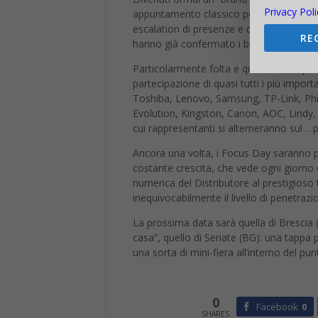
Privacy Poli
appuntamento classico per il circuito co
escalation di presenze e di risultati di 
RE
hanno già confermato i brillanti risultati
Particolarmente folta e qualificata la pr
partecipazione di quasi tutti i più import
Toshiba, Lenovo, Samsung, TP-Link, Phil
Evolution, Kingston, Canon, AOC, Lindy, 
cui rappresentanti si alterneranno sul …p
Ancora una volta, i Focus Day saranno per
costante crescita, che vede ogni giorno c
numerica del Distributore al prestigioso
inequivocabilmente il livello di penetraz
La prossima data sarà quella di Brescia 
casa”, quello di Seriate (BG): una tapp
una sorta di mini-fiera all’interno del pun
0
Facebook
0
SHARES