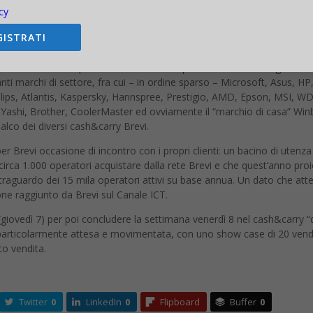
cy
mmerciale Brevi. Nelle precedenti 7 edizioni hanno registrato una con
vendita, segno tangibile del gradimento di questa formula. Come peraltr
GISTRATI
 delle tappe di esordio di Treviso, Udine, Vicenza e Padova.
esenza dei vendor partner Brevi anche a questa edizione: si segnala infa
anti marchi di settore, fra cui – in ordine sparso – Microsoft, Asus, HP
ips, Atlantis, Kaspersky, Hannspree, Prestigio, AMD, Epson, MSI, WD
Yashi, Brother, CoolerMaster ed ovviamente il “marchio di casa” Winbl
alco dei diversi cash&carry Brevi.
 Brevi occasione di incontro con i propri clienti: un bacino di utenza
irca 1.000 operatori acquistare dalla rete Brevi e che quest’anno proi
 traguardo dei 15 mila operatori attivi su base annua. Un dato che att
ione raggiunto da Brevi sul Canale ICT.
(giovedì 7) per poi concludere la settimana venerdì 8 nel cash&carry “
a particolarmente attesa e movimentata, con uno show case di 20 ven
to vendita.
Twitter
0
LinkedIn
0
Flipboard
Buffer
0