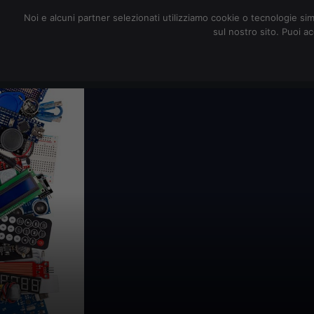
redazione@digitalic.it
Noi e alcuni partner selezionati utilizziamo cookie o tecnologie sim
sul nostro sito. Puoi a
Hardware & Software
D