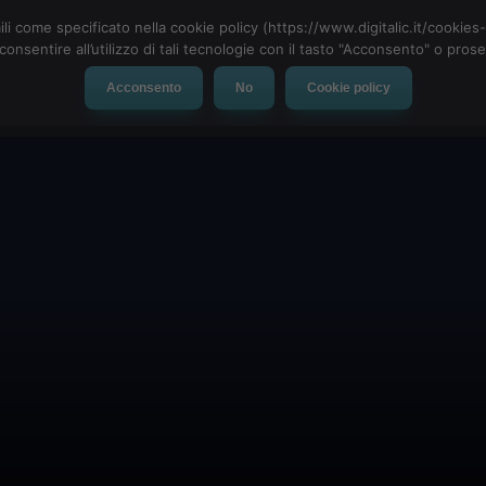
ili come specificato nella cookie policy (https://www.digitalic.it/cookie
cconsentire all’utilizzo di tali tecnologie con il tasto "Acconsento" o pro
Acconsento
No
Cookie policy
evice
Social Network
App
Automotive
Tech-News