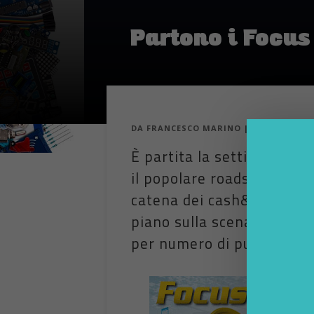
Partono i Focus
DA
FRANCESCO MARINO
|
6 NOV 2013
|
È partita la settimana sco
il popolare roadshow prom
catena dei cash&carry di B
piano sulla scena naziona
per numero di punti vendit