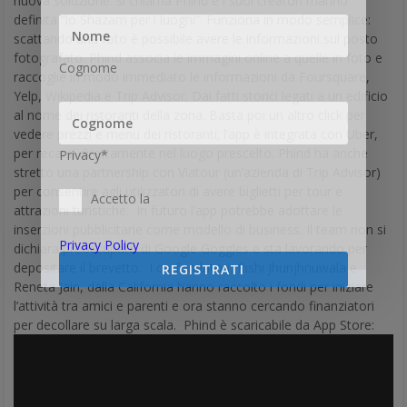
fotografato. Phind associa le immagini online a quelle in foto e
Cognome
raccoglie in modo immediato le informazioni da Foursquare,
Yelp, Wikipedia e Trip Advisor. Dai fatti storici legati a un edificio
al nome dei ristoranti della zona. Basta poi un altro click per
vedere prezzi e menu dei ristoranti; l’app è integrata con Uber,
per recarsi direttamente nel luogo prescelto. Phind ha anche
Privacy*
stretto una partnership con Viatour (un’azienda di Trip Advisor)
per consentire agli utilizzatori di avere biglietti per tour e
Accetto la
attrazioni turistiche. In futuro l’app potrebbe adottare le
inserzioni pubblicitarie come modello di business. Il team non si
Privacy Policy
dichiara preoccupato di Google Goggles e sta lavorando per
depositare il brevetto. I co-fondatori, Rishi Jhunjhnuwala e
REGISTRATI
Reneta Jain, dalla California hanno raccolto i fondi per iniziare
l’attività tra amici e parenti e ora stanno cercando finanziatori
per decollare su larga scala. Phind è scaricabile da App Store: