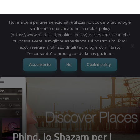
Noi e alcuni partner selezionati utilizziamo cookie o tecnologie
simili come specificato nella cookie policy
MENU
(https://www.digitalic.it/cookies-policy) per essere sicuri che
tu possa avere la migliore esperienza sul nostro sito. Puoi
acconsentire all’utilizzo di tali tecnologie con il tasto
"Acconsento" o proseguendo la navigazione.
Acconsento
No
Cookie policy
Phind, lo Shazam per i
luoghi: fai una foto e ti