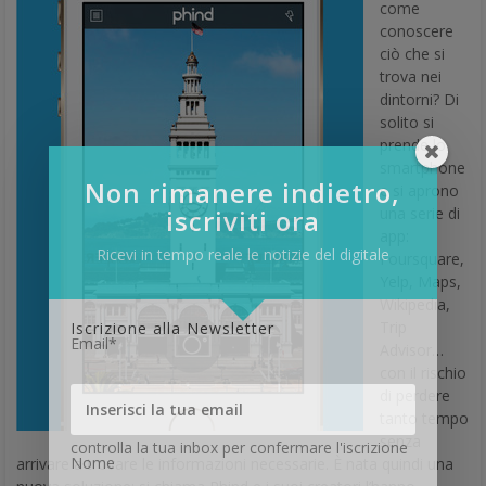
ciò che si
trova nei
dintorni? Di
solito si
prende lo
smartphone
Non rimanere indietro,
e si aprono
iscriviti ora
una serie di
app:
Ricevi in tempo reale le notizie del digitale
Foursquare,
Yelp, Maps,
Wikipedia,
Trip
Iscrizione alla Newsletter
Email*
Advisor…
con il rischio
di perdere
tanto tempo
senza
controlla la tua inbox per confermare l'iscrizione
Nome
arrivare a trovare le informazioni necessarie. È nata quindi una
nuova soluzione: si chiama Phind e i suoi creatori l’hanno
definita “lo Shazam per i luoghi”. Funziona in modo semplice:
scattando una foto è possibile avere le informazioni sul posto